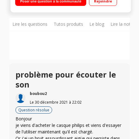
Rejoindre
Poser une question à la communauté
optique compatible avec tous les téléviseurs
Lire les questions
Tutos produits
Le blog
Lire la notice
problème pour écouter le
son
boubou2
Le
30 décembre 2021
à
22:02
Question résolue
Bonjour
je viens d'acheter le casque philips et viens d'essayer
de l'utiliser maintenant qu'il est chargé.
Or j'ai un bruit assourdissant aigüe qui persiste dans