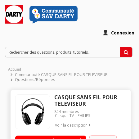
Connexion
Accueil
Communauté CASQUE SANS FIL POUR TELEVISEUR
Questions/Réponses
CASQUE SANS FIL POUR
TELEVISEUR
824
membres
Casque TV
PHILIPS
Voir la description
Son haute résolution 20 heures d'autonomie Coussinets
aérés en velours pour un confort total Entrée analogique