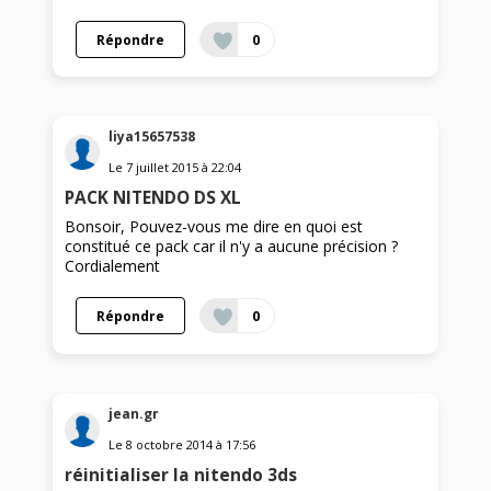
Répondre
0
liya15657538
Le
7 juillet 2015
à
22:04
PACK NITENDO DS XL
Bonsoir, Pouvez-vous me dire en quoi est
constitué ce pack car il n'y a aucune précision ?
Cordialement
Répondre
0
jean.gr
Le
8 octobre 2014
à
17:56
réinitialiser la nitendo 3ds