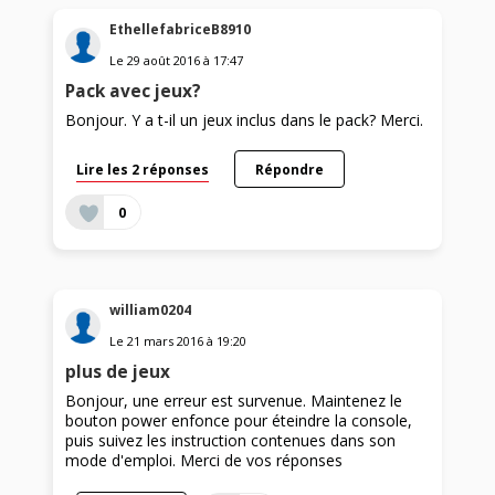
EthellefabriceB8910
Le
29 août 2016
à
17:47
Pack avec jeux?
Bonjour. Y a t-il un jeux inclus dans le pack? Merci.
Lire les 2 réponses
Répondre
0
william0204
Le
21 mars 2016
à
19:20
plus de jeux
Bonjour, une erreur est survenue. Maintenez le
bouton power enfonce pour éteindre la console,
puis suivez les instruction contenues dans son
mode d'emploi. Merci de vos réponses