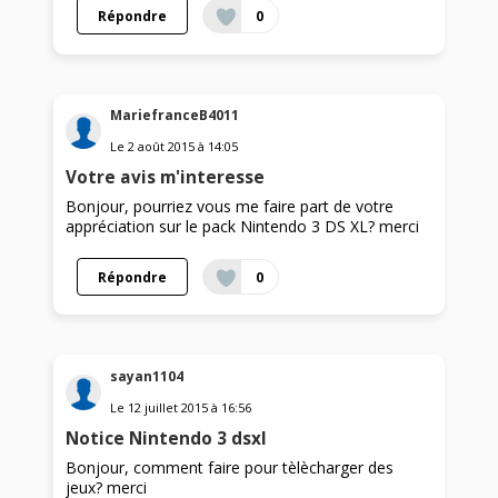
Répondre
0
MariefranceB4011
Le
2 août 2015
à
14:05
Votre avis m'interesse
Bonjour, pourriez vous me faire part de votre
appréciation sur le pack Nintendo 3 DS XL? merci
Répondre
0
sayan1104
Le
12 juillet 2015
à
16:56
Notice Nintendo 3 dsxl
Bonjour, comment faire pour tèlècharger des
jeux? merci