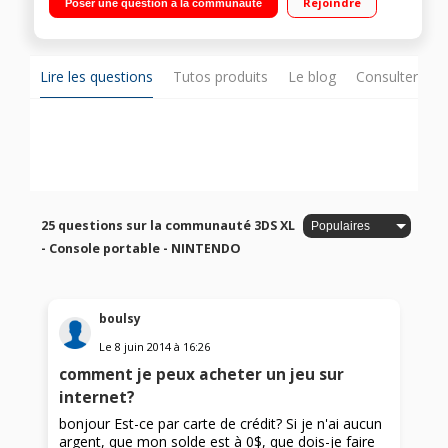
Rejoindre
Poser une question à la communauté
Appareil photo intégré Connexion Wi-Fi
Lire les questions
Tutos produits
Le blog
Consulter sur
25 questions sur la communauté 3DS XL
- Console portable - NINTENDO
boulsy
Le
8 juin 2014
à
16:26
comment je peux acheter un jeu sur
internet?
bonjour Est-ce par carte de crédit? Si je n'ai aucun
argent, que mon solde est à 0$, que dois-je faire