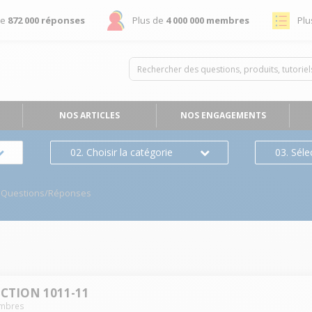
de
872 000 réponses
Plus de
4 000 000 membres
Plu
NOS ARTICLES
NOS ENGAGEMENTS
02. Choisir la catégorie
03. Séle
Questions/Réponses
CTION 1011-11
mbres