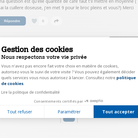
ma question est qu'elle quantité de café faut t'il mettre en moyenne (
j'ai la cuillere doseuse, j'en met 9 pour le broc pleins et vous?) Merci
0
Répondre
onsulter la réponse à la question dosage du
afé
Gestion des cookies
Nous respectons votre vie privée
EricR6019
Vous n'avez pas encore fait votre choix en matière de cookies,
Le
25 octobre 2016
à
15:03
autorisez-vous le suivi de votre visite ? Vous pouvez également décider
quels services vous nous autorisez à lancer. Consultez notre
politique
Axeptio consent
8 doses pour une carafe pleine. Maintenant c'est une question de goût.
de cookies
.
Lire la politique de confidentialité
0
Répondre
Consentements certifiés par
Tout refuser
Paramétrer
Tout accepter
1