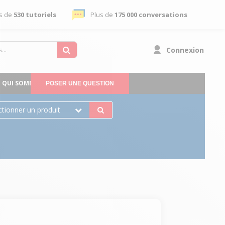
s de
530 tutoriels
Plus de
175 000 conversations
Connexion
QUI SOMMES-NOUS
POSER UNE QUESTION
ctionner un produit