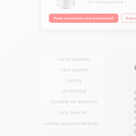
Voir la description
Capacité 1,1L - 12 tasses - Puissance 1000 Watts
Rejoi
Poser une question à la communauté
Lire les questions
Tutos produits
Le blog
Lire la notice
Consulter sur darty.com
Darty 2nde Vie
Acheter une pièce détachée