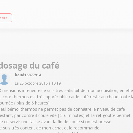
 Programme de détartrage - Réglage de la dureté de l'eau Sélecteur d'arôme A
ndre
dosage du café
beud15877914
Le
25 octobre 2016
à
10:19
Dimensions intérieuresJe suis très satisfait de mon acquisition, en effe
le coté thermos est très appréciable car le café reste au chaud toute l
journée ( plus de 6 heures).
Seul bémol thermos ne permet pas de connaitre le niveau de café
restant, par contre il coule vite ( 5-6 minutes) et l’arrêt goutte permet
de ce servir une tasse avant la fin de coule si on est pressé.
je suis très content de mon achat et le recommande