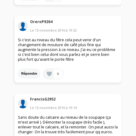
OreroP9264
Le
15 novembre 2016
à
19:32
Si c'est au niveau du filtre cela peut venir d'un
changement de mouture de café plus fine qui
augmente la pression à ce niveau. J'ai eu ce problème
si c'est bien celui dont vous parlez et je serre bien
plus fort qu'avant le porte filtre
0
Répondre
FrancisG2952
Le
15 novembre 2016
à
19:14
Sans doute du calcaire au niveau de la soupape (ça
m'est arrivé ). Démonter la soupape (très facile ),
enlever tout le calcaire, et la remonter. On peut aussi la
changer. On la trouve très facilement pour qq euros.