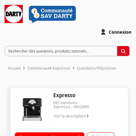
Connexion
Accueil
Communauté Expresso
Questions/Réponses
Expresso
697
membres
Expresso
MAGIMIX
Voir la description
Café moulu ou café dosettes Pression 19 bar Cappuccino
System Filtration de l'eau MAXTRA