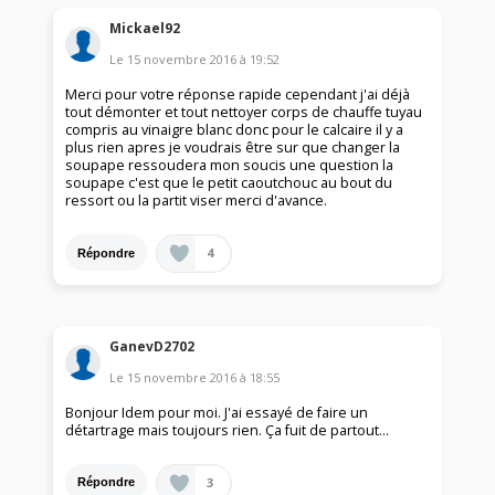
Mickael92
Le
15 novembre 2016
à
19:52
Merci pour votre réponse rapide cependant j'ai déjà
tout démonter et tout nettoyer corps de chauffe tuyau
compris au vinaigre blanc donc pour le calcaire il y a
plus rien apres je voudrais être sur que changer la
soupape ressoudera mon soucis une question la
soupape c'est que le petit caoutchouc au bout du
ressort ou la partit viser merci d'avance.
4
Répondre
GanevD2702
Le
15 novembre 2016
à
18:55
Bonjour Idem pour moi. J'ai essayé de faire un
détartrage mais toujours rien. Ça fuit de partout...
3
Répondre