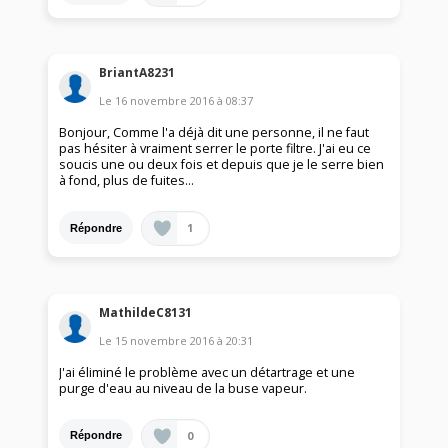
BriantA8231
Le
16 novembre 2016
à
08:37
Bonjour, Comme l'a déjà dit une personne, il ne faut
pas hésiter à vraiment serrer le porte filtre. J'ai eu ce
soucis une ou deux fois et depuis que je le serre bien
à fond, plus de fuites...
1
Répondre
MathildeC8131
Le
15 novembre 2016
à
20:31
J'ai éliminé le problème avec un détartrage et une
purge d'eau au niveau de la buse vapeur.
0
Répondre