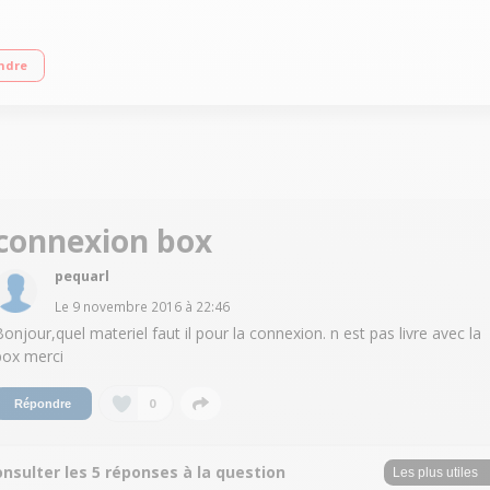
0 couleurs TFT 6 lignes
ndre
connexion box
pequarl
Le
9 novembre 2016
à
22:46
Bonjour,quel materiel faut il pour la connexion. n est pas livre avec la
box merci
0
Répondre
nsulter les 5 réponses à la question