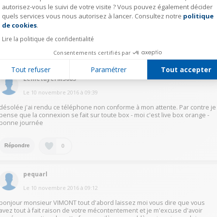
autorisez-vous le suivi de votre visite ? Vous pouvez également décider
vous voulez la relier en ethernet ???????????????? et pourquoi pas en wifi
quels services vous nous autorisez à lancer. Consultez notre
politique
Axeptio consent
???? c'est plus simple et en plus il n'y a pas de cable, mais vous n'avez peut
de cookies
.
etre pas la possibilité si vous ne captez pas correctement ???
Lire la politique de confidentialité
0
Répondre
Consentements certifiés par
Tout refuser
Paramétrer
Tout accepter
LemetayerM5685
Le
10 novembre 2016
à
09:39
désolée j'ai rendu ce téléphone non conforme à mon attente. Par contre je
pense que la connexion se fait sur toute box - moi c'est live box orange -
bonne journée
0
Répondre
pequarl
Le
10 novembre 2016
à
09:12
bonjour monsieur VIMONT tout d'abord laissez moi vous dire que vous
avez tout à fait raison de votre mécontentement et je m'excuse d'avoir