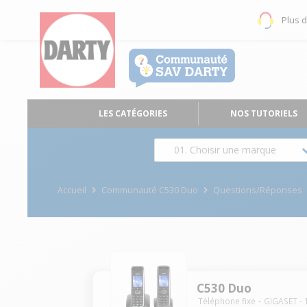
Plus 
LES CATÉGORIES
NOS TUTORIELS
01. Choisir une marque
Accueil
Communauté C530 Duo
Questions/Réponses
C530 Duo
Téléphone fixe
GIGASET
-