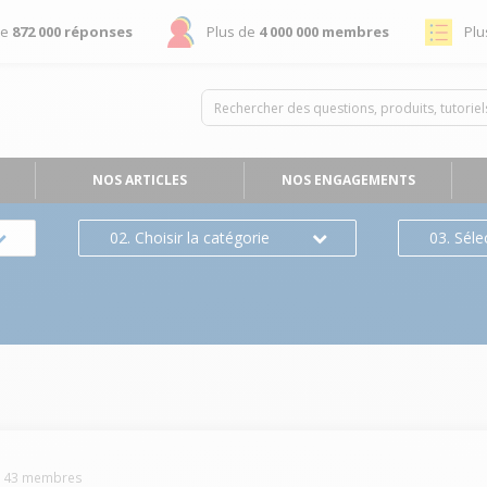
de
872 000 réponses
Plus de
4 000 000 membres
Plu
NOS ARTICLES
NOS ENGAGEMENTS
02. Choisir la catégorie
03. Séle
143
membres