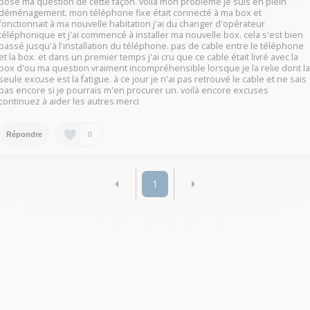
posé ma question de cette façon. voilà mon problème je suis en plein
déménagement. mon téléphone fixe était connecté à ma box et
fonctionnait à ma nouvelle habitation j'ai du changer d'opérateur
téléphonique et j'ai commencé à installer ma nouvelle box. cela s'est bien
passé jusqu'à l'installation du téléphone. pas de cable entre le téléphone
et la box. et dans un premier temps j'ai cru que ce cable était livré avec la
box d'ou ma question vraiment incompréhensible lorsque je la relie dont l
seule excuse est la fatigue. à ce jour je n'ai pas retrouvé le cable et ne sais
pas encore si je pourrais m'en procurer un. voilà encore excuses
continuez à aider les autres merci
0
Répondre
1