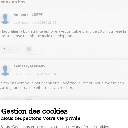
onnexion box
AnnemarieR9701
Le
9 novembre 2016
à
23:05
il faut relier la box au fil telephone avec un cable blanc de 20 cm qui relie la
box a la prise telephone male du telephone
1
Répondre
LemetayerM5685
Le
10 novembre 2016
à
14:03
je reviens vers vous pour connaitre l'opérateur - car oui vous avez raison il
y a toujours un cable ethernet avec les box -
0
Répondre
Gestion des cookies
Nous respectons votre vie privée
LemetayerM5685
Le
10 novembre 2016
à
13:59
Vous n'avez pas encore fait votre choix en matière de cookies,