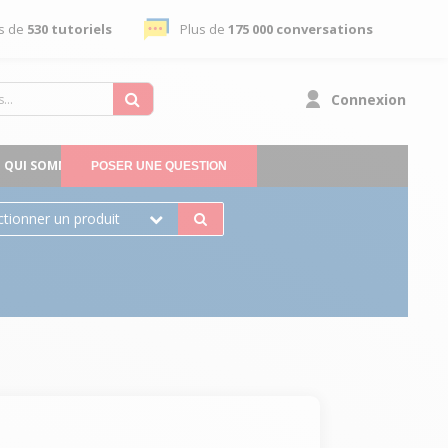
s de
530 tutoriels
Plus de
175 000 conversations
Connexion
QUI SOMMES-NOUS
POSER UNE QUESTION
ctionner un produit