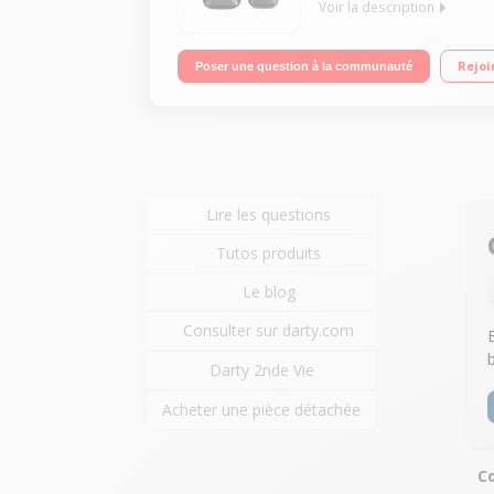
Voir la description
Duo Sans répondeur Avec mains libres Ecran 6500
Rejoi
Poser une question à la communauté
Lire les questions
Tutos produits
Le blog
Consulter sur darty.com
Darty 2nde Vie
Acheter une pièce détachée
Co