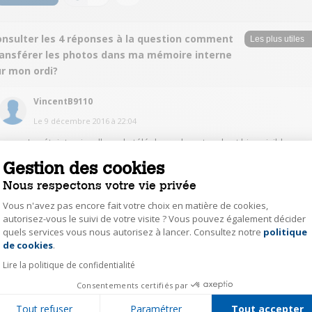
onsulter les 4 réponses à la question comment
ransférer les photos dans ma mémoire interne
ur mon ordi?
VincentB9110
Le
9 décembre 2016
à
22:04
Lorsqu'on éteint puis rallume le téléphone, la carte sd est bien visible en
haut de l'écran à gauche et l'option copier depuis le téléphone ( ou
Gestion des cookies
l'inverse) est proposée.
Nous respectons votre vie privée
1
Répondre
Vous n'avez pas encore fait votre choix en matière de cookies,
autorisez-vous le suivi de votre visite ? Vous pouvez également décider
quels services vous nous autorisez à lancer. Consultez notre
politique
Axeptio consent
CyrielleP8484
de cookies
.
Le
10 décembre 2016
à
17:08
Lire la politique de confidentialité
oui avec le cable mais j'ai trouvé il fallait aussi entrer une adresse http pour
Consentements certifiés par
conneter les 2 ensembles
Tout refuser
Paramétrer
Tout accepter