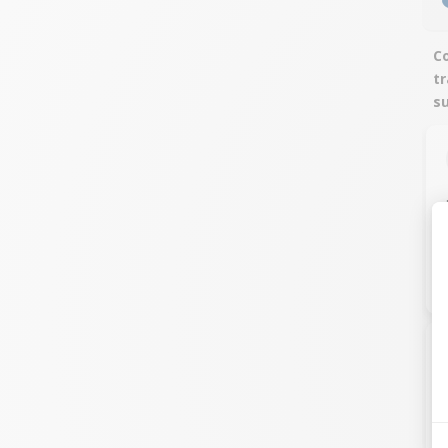
C
t
s