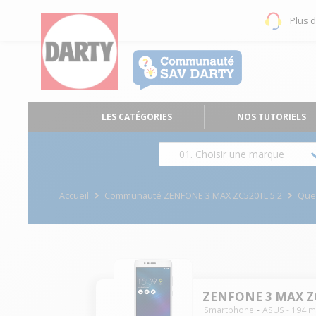
Plus 
LES CATÉGORIES
NOS TUTORIELS
01. Choisir une marque
Accueil
Communauté ZENFONE 3 MAX ZC520TL 5.2
Que
ZENFONE 3 MAX ZC
Smartphone
ASUS
-
194
m