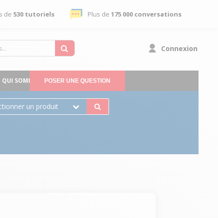
s de
530 tutoriels
Plus de
175 000 conversations
Connexion
QUI SOMMES-NOUS
POSER UNE QUESTION
ctionner un produit