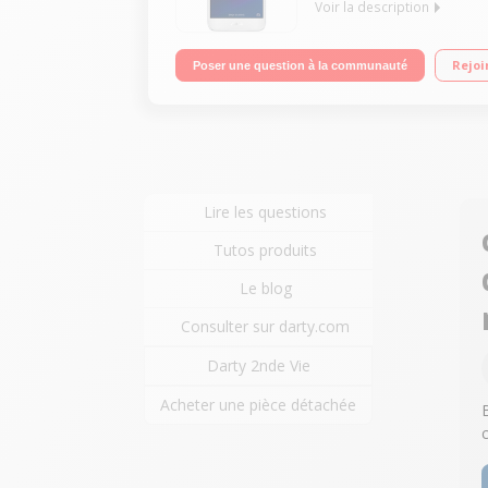
Voir la description
Mobile sous OS Android 6.0 - Marshmallow - 4G Ec
Rejoi
Poser une question à la communauté
photo 13 mégapixels - Vidéo Full HD 1080p
Lire les questions
Tutos produits
Le blog
Consulter sur darty.com
Darty 2nde Vie
Acheter une pièce détachée