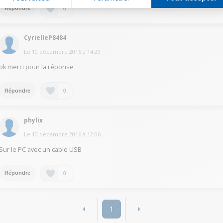
0
Répondre
CyrielleP8484
Le
10 décembre 2016
à
14:29
ok merci pour la réponse
0
Répondre
phylix
Le
10 décembre 2016
à
12:06
Sur le PC avec un cable USB
0
Répondre
1