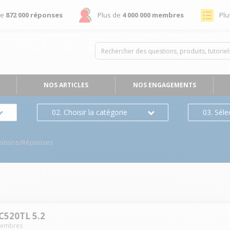
de
872 000 réponses
Plus de
4 000 000 membres
Plu
NOS ARTICLES
NOS ENGAGEMENTS
02. Choisir la catégorie
03. Séle
stions/Réponses
520TL 5.2
embres