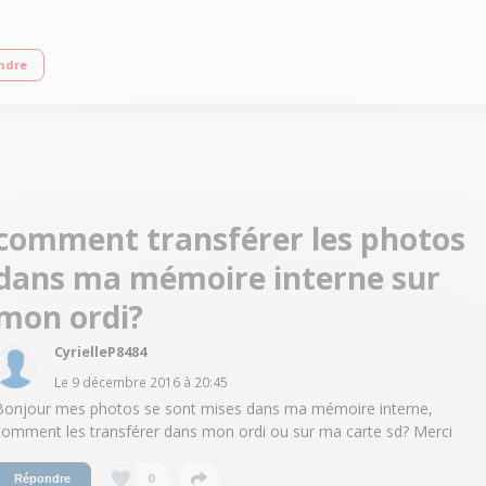
ran tactile 13.2 cm (5,2") - HD 1280 x 720 pixels Processeur Mediatek MT673
ndre
comment transférer les photos
dans ma mémoire interne sur
mon ordi?
CyrielleP8484
Le
9 décembre 2016
à
20:45
Bonjour mes photos se sont mises dans ma mémoire interne,
comment les transférer dans mon ordi ou sur ma carte sd? Merci
0
Répondre