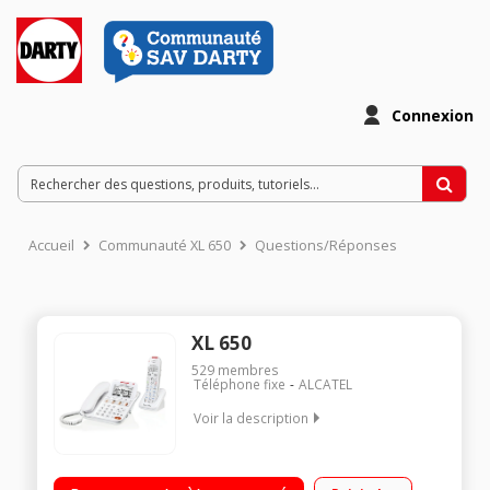
Connexion
Accueil
Communauté XL 650
Questions/Réponses
XL 650
529
membres
Téléphone fixe
ALCATEL
Voir la description
Avec répondeur Avec mains libres Ecran rétroéclairé de 4
lignes Combo (Filaire + DECT)