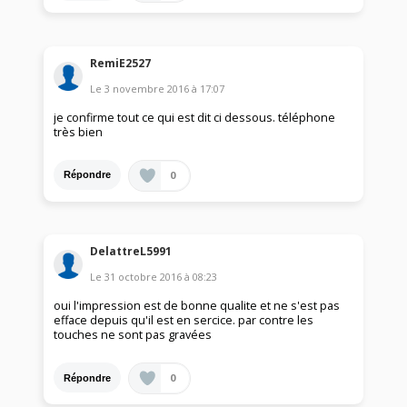
RemiE2527
Le
3 novembre 2016
à
17:07
je confirme tout ce qui est dit ci dessous. téléphone
très bien
0
Répondre
DelattreL5991
Le
31 octobre 2016
à
08:23
oui l'impression est de bonne qualite et ne s'est pas
efface depuis qu'il est en sercice. par contre les
touches ne sont pas gravées
0
Répondre