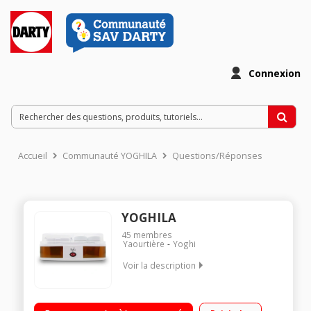
Connexion
Accueil
Communauté YOGHILA
Questions/Réponses
YOGHILA
45
membres
Yaourtière
Yoghi
Voir la description
2 en 1 : yaourtière / fromagère Capacité 6 pots 200 ml Bac 1,5
L pour fromage blanc Design compact