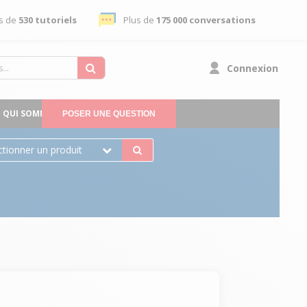
s de
530 tutoriels
Plus de
175 000 conversations
Connexion
QUI SOMMES-NOUS
POSER UNE QUESTION
ctionner un produit