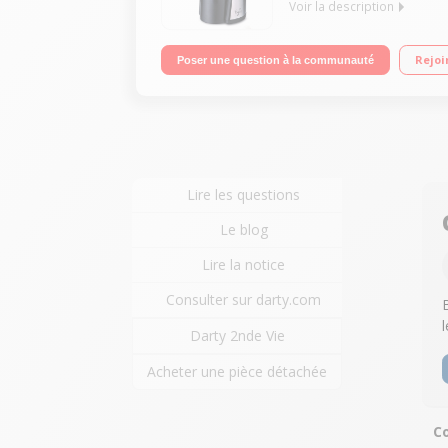
Voir la description
Extracteur de fruits et légumes Puissance 150 watt
Rejoi
Poser une question à la communauté
Lire les questions
Le blog
Lire la notice
Consulter sur darty.com
Darty 2nde Vie
Acheter une pièce détachée
Co