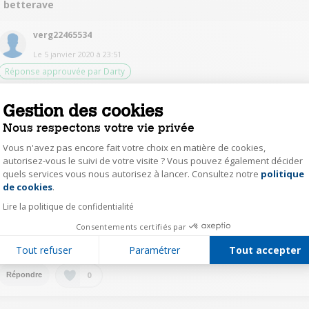
t betterave
verg22465534
Le
5 janvier 2020
à
23:51
Réponse approuvée par Darty
Oui ça marche, mais il faut bien couper les carottes
Gestion des cookies
Nous respectons votre vie privée
0
Répondre
Vous n'avez pas encore fait votre choix en matière de cookies,
autorisez-vous le suivi de votre visite ? Vous pouvez également décider
quels services vous nous autorisez à lancer. Consultez notre
politique
Axeptio consent
fabp24242215
de cookies
.
Le
5 janvier 2020
à
14:45
Lire la politique de confidentialité
J'ai déjà mis des carottes coupées en morceaux. Ça marche, et ça donne
Consentements certifiés par
des carottes râpées côté "déchet". Betterave (crue?), j'ai jamais essayé
mais j'imagine que ça marche aussi
Tout refuser
Paramétrer
Tout accepter
0
Répondre