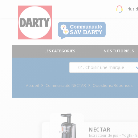
Plus 
LES CATÉGORIES
NOS TUTORIELS
01. Choisir une marque
Accueil
Communauté NECTAR
Questions/Réponses
NECTAR
Extracteur de jus
Yoghi
-
8