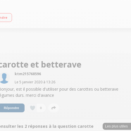
s - 80 tours par minute Silencieux Inclus : brosse pour nettoyer le tamis
ndre
carotte et betterave
ktm215768596
Le
5 janvier 2020
à
13:26
Bonjour, est il possible d'utiliser pour des carottes ou betterave
légumes durs. merci d'avance
0
Répondre
nsulter les 2 réponses à la question carotte