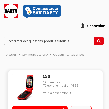
Connexion
Accueil
Communauté C50
Questions/Réponses
C50
65
membres
Téléphone mobile
YEZZ
Voir la description
Ecran 1,8" 65000 couleurs Design clapet - Double SIM
Bluetooth - Radio FM Grande autonomie - Fonction appareil