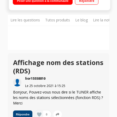
Rejoindre
Poser une question à la communauté
sortie HDMI - Entrée mini-jack en façade
Lire les questions
Tutos produits
Le blog
Lire la notice
Affichage nom des stations
(RDS)
lior15558810
Le
25 octobre 2021
à
15:25
Bonjour, Pouvez-vous nous dire si le TUNER affiche
les noms des stations sélectionnées (fonction RDS) ?
Merci
0
Répondre