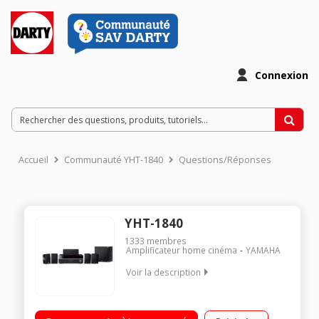
Connexion
Accueil
Communauté YHT-1840
Questions/Réponses
YHT-1840
1333
membres
Amplificateur home cinéma
YAMAHA
Voir la description
Système Home Cinema 5.1 compatible 4K UHD et 3D Dolby
Audio et DTS-HD Radio AM/FM 40 présélections 4 entrées/1