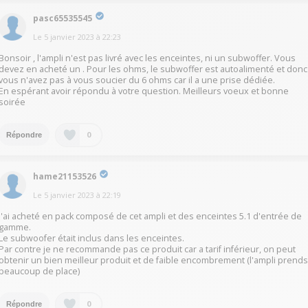
pasc65535545
Le
5 janvier 2023
à
22:23
Bonsoir , l'ampli n'est pas livré avec les enceintes, ni un subwoffer. Vous
devez en acheté un . Pour les ohms, le subwoffer est autoalimenté et donc
vous n'avez pas à vous soucier du 6 ohms car il a une prise dédiée.
En espérant avoir répondu à votre question. Meilleurs voeux et bonne
soirée
0
Répondre
hame21153526
Le
5 janvier 2023
à
22:19
J'ai acheté en pack composé de cet ampli et des enceintes 5.1 d'entrée de
gamme.
Le subwoofer était inclus dans les enceintes.
Par contre je ne recommande pas ce produit car a tarif inférieur, on peut
obtenir un bien meilleur produit et de faible encombrement (l'ampli prend
beaucoup de place)
0
Répondre