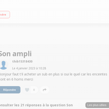
tts sous 6 Ohms Micro YPAO - MusicCast Multiroom WIFI, AIRPLAY 2, BLUETOOT
ndre
Son ampli
thib15318430
Le
4 janvier 2023
à
10:28
Bonjour faut t'il acheter un sub en plus si oui le quel car les enceintes
sont en 6 homs merci
0
Répondre
nsulter les 21 réponses à la question Son