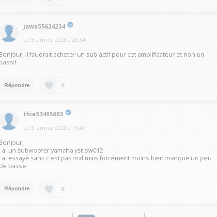
jawa55624234
Le
5 janvier 2023
à
20:34
Bonjour, il faudrait acheter un sub actif pour cet amplificateur et non un
passif
0
Répondre
thie53465663
Le
5 janvier 2023
à
19:47
Bonjour,
J ai un subwoofer yamaha yst-sw012
J ai essayé sans c est pas mal mais forcément moins bien manque un peu
de basse
0
Répondre