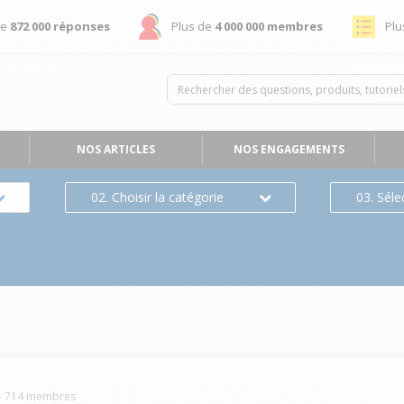
de
872 000 réponses
Plus de
4 000 000 membres
Plu
NOS ARTICLES
NOS ENGAGEMENTS
02. Choisir la catégorie
03. Séle
-
714
membres