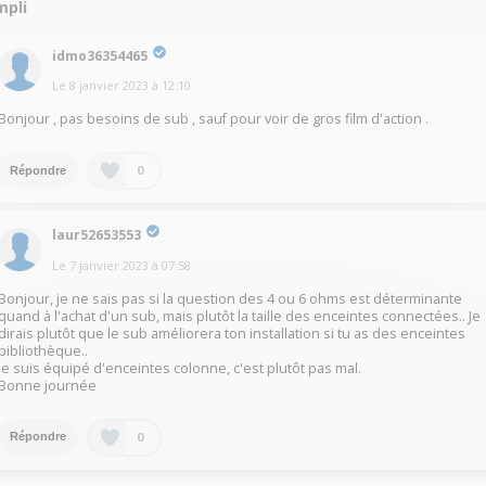
mpli
idmo36354465
Le
8 janvier 2023
à
12:10
Bonjour , pas besoins de sub , sauf pour voir de gros film d'action .
0
Répondre
laur52653553
Le
7 janvier 2023
à
07:58
Bonjour, je ne sais pas si la question des 4 ou 6 ohms est déterminante
quand à l'achat d'un sub, mais plutôt la taille des enceintes connectées.. Je
dirais plutôt que le sub améliorera ton installation si tu as des enceintes
bibliothèque..
Je suis équipé d'enceintes colonne, c'est plutôt pas mal.
Bonne journée
0
Répondre