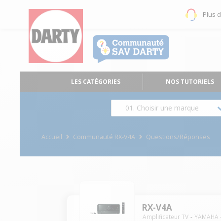
Plus 
LES CATÉGORIES
NOS TUTORIELS
01. Choisir une marque
Accueil
Communauté RX-V4A
Questions/Réponses
RX-V4A
Amplificateur TV
YAMAHA