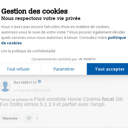
Il s'agit de 2 éléments différents. L'impédance des haut parleurs soit ils à 4
6 ou 8 ohms ne changent en rient le besoin d'un sub, ils faut voir la
Gestion des cookies
dimension des haut parleurs que vous possédez déjà et leurs capacités à
reproduire les sons en basse fréquences. Il vous faudrait juger selon si
Nous respectons votre vie privée
vous êtes satisfaits de la qualité du son pour les instruments comme la
guitare basse, le caisson de basse (bass drum) ou lors de l'écoute d'un fil
Vous n'avez pas encore fait votre choix en matière de cookies,
d'actions si les effets sonores vous donnent la sensation que la plancher
autorisez-vous le suivi de votre visite ? Vous pouvez également décider
semble vidrer voir une pression ressenti. Il y a aussi votre environnement
quels services vous nous autorisez à lancer. Consultez notre
politique
Axeptio consent
qui pour limiter vos aspirations car dans un complexe d'appartement, avec
de cookies
.
un sub à haut volume, vos voisins pourraient ne pas apprécier. Pour ma
part, une chaîne sans un sub ne rend pas fidélité à une sonorisation
Lire la politique de confidentialité
adéquate. J'espère que ça peut vous aider dans votre réflexion.
Consentements certifiés par
0
Répondre
Tout refuser
Paramétrer
Tout accepter
flos16651113
Le
5 janvier 2023
à
22:52
Pack enceinte Home Cinéma
focal
Sib
Perso j'ai acheter le
Evo Dolby Atmos 5.1.2 il et parfait avec l'ampli
0
Répondre