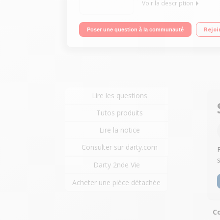
Voir la description
Ampli Home cinéma 5.2 - Cinema DSP 3D - 145 Wa
Rejoi
Poser une question à la communauté
option HDMI 8K 60Hz 4K 120Hz
Lire les questions
Tutos produits
Lire la notice
Consulter sur darty.com
Darty 2nde Vie
Acheter une pièce détachée
Co