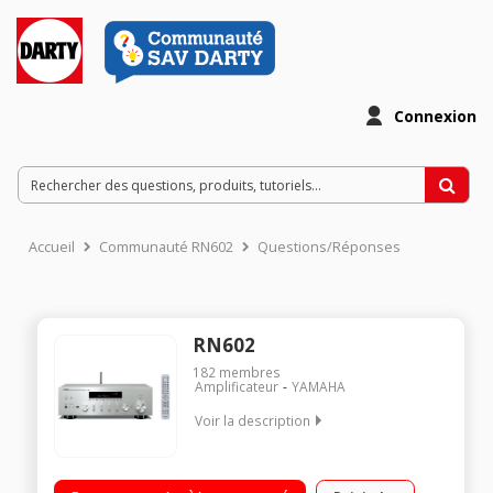
Connexion
Accueil
Communauté RN602
Questions/Réponses
RN602
182
membres
Amplificateur
YAMAHA
Voir la description
Amplificateur réseau - 2 x 80 watts sous 8 ohms Bluetooth,
Wifi et Airplay - Tuner FM/AM 40 présélections Entrée pour