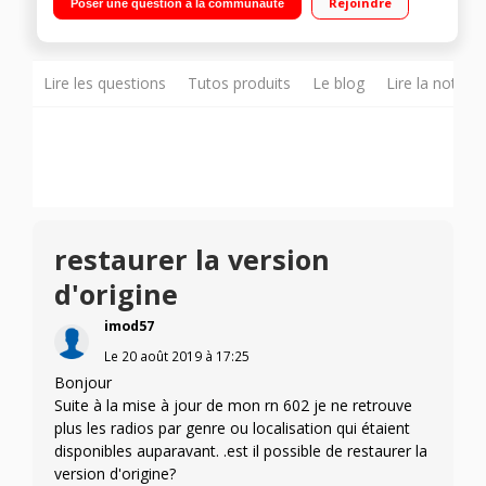
Rejoindre
Poser une question à la communauté
platine vinyle et sortie pour caisson - Port USB Compatible
avec le système multiroom sans fil Yamaha MusicCast
Lire les questions
Tutos produits
Le blog
Lire la notice
restaurer la version
d'origine
imod57
Le
20 août 2019
à
17:25
Bonjour
Suite à la mise à jour de mon rn 602 je ne retrouve
plus les radios par genre ou localisation qui étaient
disponibles auparavant. .est il possible de restaurer la
version d'origine?