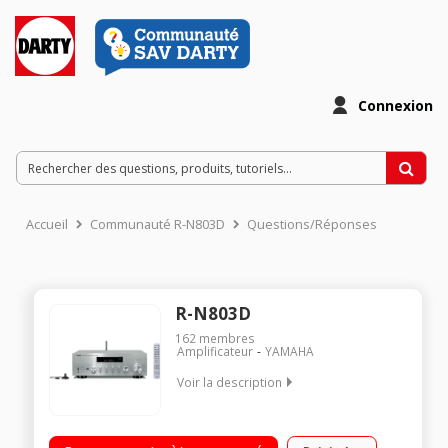
Connexion
Accueil
Communauté R-N803D
Questions/Réponses
R-N803D
162
membres
Amplificateur
YAMAHA
Voir la description
Amplificateur réseau - 2 x 100 watts sous 8 ohms Bluetooth,
Wifi, Airplay et DLNA - Tuner FM/AM 40 présélections Entrée