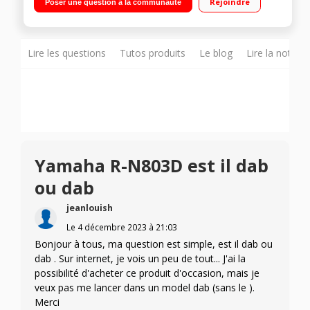
Rejoindre
Poser une question à la communauté
pour platine vinyle et sortie pour caisson - Port USB
Compatible avec le système multiroom sans fil Yamaha
MusicCast - Technologie YPAO
Lire les questions
Tutos produits
Le blog
Lire la notice
Yamaha R-N803D est il dab
ou dab
jeanlouish
Le
4 décembre 2023
à
21:03
Bonjour à tous, ma question est simple, est il dab ou
dab . Sur internet, je vois un peu de tout... J'ai la
possibilité d'acheter ce produit d'occasion, mais je
veux pas me lancer dans un model dab (sans le ).
Merci