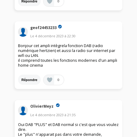
0
Répondre
geof24453233
Le
4 décembre 2023
à
22:30
Bonjour cet ampli intègrela fonction DAB (radio
numérique hertzien) et aussi la radio sur internet par
wifi ou LAN.
il comprend toutes les fonctions modernes d'un ampli
home cinema
0
Répondre
OlivierMeyz
Le
4 décembre 2023
à
21:35
Oui DAB "PLUS" et DAB normal si c'est que vous voulez
dire.
Le "plus" n'apparait pas dans votre demande,