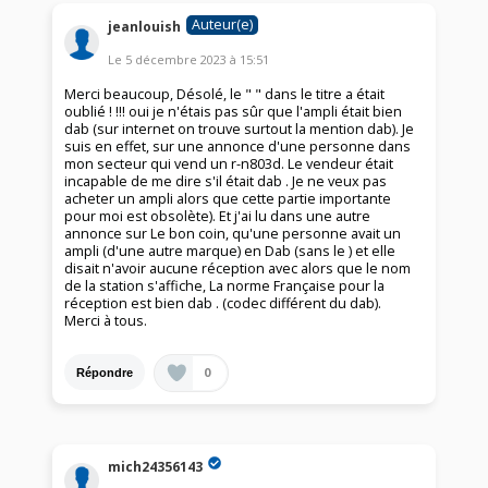
Auteur(e)
jeanlouish
Le
5 décembre 2023
à
15:51
Merci beaucoup, Désolé, le " " dans le titre a était
oublié ! !!! oui je n'étais pas sûr que l'ampli était bien
dab (sur internet on trouve surtout la mention dab). Je
suis en effet, sur une annonce d'une personne dans
mon secteur qui vend un r-n803d. Le vendeur était
incapable de me dire s'il était dab . Je ne veux pas
acheter un ampli alors que cette partie importante
pour moi est obsolète). Et j'ai lu dans une autre
annonce sur Le bon coin, qu'une personne avait un
ampli (d'une autre marque) en Dab (sans le ) et elle
disait n'avoir aucune réception avec alors que le nom
de la station s'affiche, La norme Française pour la
réception est bien dab . (codec différent du dab).
Merci à tous.
0
Répondre
mich24356143