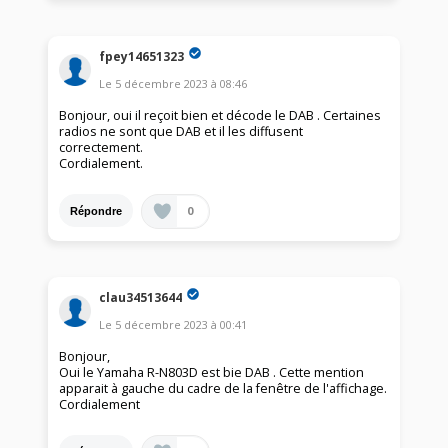
fpey14651323
Le
5 décembre 2023
à
08:46
Bonjour, oui il reçoit bien et décode le DAB . Certaines
radios ne sont que DAB et il les diffusent
correctement.
Cordialement.
0
Répondre
clau34513644
Le
5 décembre 2023
à
00:41
Bonjour,
Oui le Yamaha R-N803D est bie DAB . Cette mention
apparait à gauche du cadre de la fenêtre de l'affichage.
Cordialement