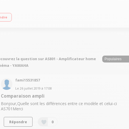
 ohms) Amplification CD Direct et Pure Direct - Technologie ToP-ART Contrôle 
ndre
rniers plaqués or
couvrez la question sur AS801 - Amplificateur home
inéma - YAMAHA
fami15531857
Le
26 juillet 2019
à
17:08
Comparaison ampli
Bonjour,Quelle sont les différences entre ce modèle et celui-ci
AS701Merci
Répondre
0