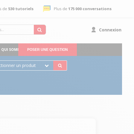
s de
530 tutoriels
Plus de
175 000 conversations
Connexion
QUI SOMMES-NOUS
POSER UNE QUESTION
ctionner un produit