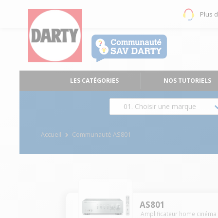
Plus 
LES CATÉGORIES
NOS TUTORIELS
01. Choisir une marque
Accueil
Communauté AS801
AS801
Amplificateur home cinéma