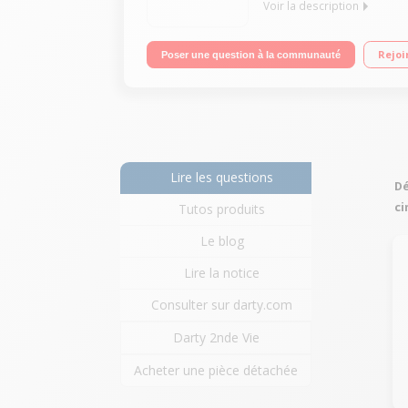
Voir la description
Amplificateur stéréo - Puissance 2 x 160 Watts (4
Rejoi
Poser une question à la communauté
audio numériques et entrée phono - Port USB - Bo
Lire les questions
Dé
c
Tutos produits
Le blog
Lire la notice
Consulter sur darty.com
Darty 2nde Vie
Acheter une pièce détachée