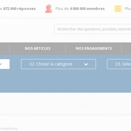
de
872 000 réponses
Plus de
4 000 000 membres
Plu
NOS ARTICLES
NOS ENGAGEMENTS
02. Choisir la catégorie
03. Séle
4
membres