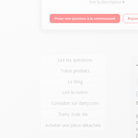
Voir la description
Top ART Commutateur et boutons rotatifs avec LED
Rejoi
Poser une question à la communauté
Lire les questions
Tutos produits
Le blog
Lire la notice
Consulter sur darty.com
Darty 2nde Vie
Acheter une pièce détachée