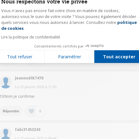
Nous respectons votre vie privée
Vous n'avez pas encore fait votre choix en matière de cookies,
JacquesB7277
autorisez-vous le suivi de votre visite ? Vous pouvez également décider
Le
23 janvier 2020
à
11:33
quels services vous nous autorisez à lancer. Consultez notre
politique
Axeptio consent
de cookies
.
Réponse jugée utile
Lire la politique de confidentialité
je confirme aussi 130 m/m mais attention au refroidissement il faut un
espace minimum autour de cet ampli... bonjour à tous
Consentements certifiés par
Tout refuser
Paramétrer
Tout accepter
0
Répondre
JeannoëlK7470
Le
23 janvier 2020
à
11:45
130mm je confirme
0
Répondre
fabi31453243
Le
23 janvier 2020
à
09:44