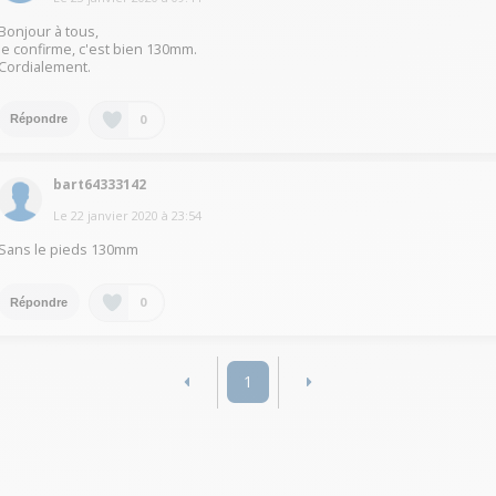
Bonjour à tous,
Je confirme, c'est bien 130mm.
Cordialement.
0
Répondre
bart64333142
Le
22 janvier 2020
à
23:54
Sans le pieds 130mm
0
Répondre
1