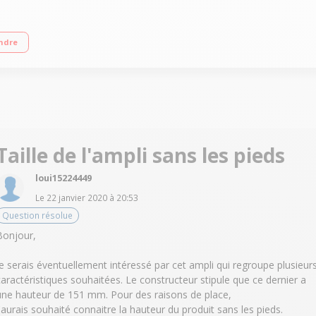
 Câble d'alimentation détachable Puissance en sortie de 2 x 160 Watts
ndre
Taille de l'ampli sans les pieds
loui15224449
Le
22 janvier 2020
à
20:53
Question résolue
Bonjour,
Je serais éventuellement intéressé par cet ampli qui regroupe plusieur
caractéristiques souhaitées. Le constructeur stipule que ce dernier a
une hauteur de 151 mm. Pour des raisons de place,
j'aurais souhaité connaitre la hauteur du produit sans les pieds.