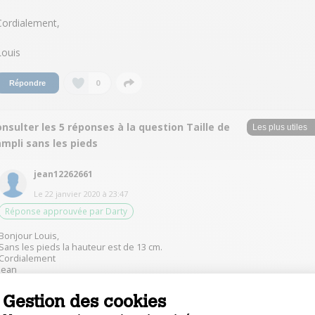
Cordialement,
Louis
0
Répondre
nsulter les 5 réponses à la question Taille de
ampli sans les pieds
jean12262661
Le
22 janvier 2020
à
23:47
Réponse approuvée par Darty
Bonjour Louis,
Sans les pieds la hauteur est de 13 cm.
Cordialement
Jean
Gestion des cookies
0
Répondre