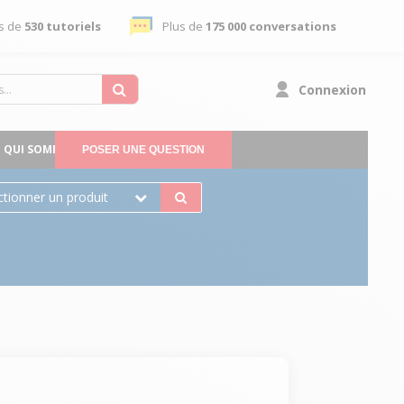
s de
530 tutoriels
Plus de
175 000 conversations
Connexion
QUI SOMMES-NOUS
POSER UNE QUESTION
ctionner un produit