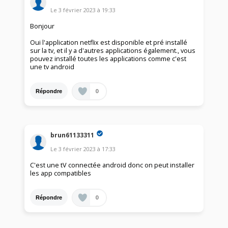
Le
3 février 2023
à
19:33
Bonjour
Oui l'application netflix est disponible et pré installé
sur la tv, et il y a d'autres applications également., vous
pouvez installé toutes les applications comme c'est
une tv android
0
Répondre
brun61133311
Le
3 février 2023
à
17:33
C'est une tV connectée android donc on peut installer
les app compatibles
0
Répondre