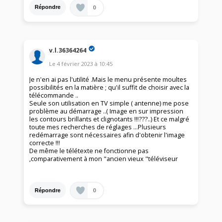
0
Répondre
v.l.36364264
Le
4 février 2023
à
10:45
Je n'en ai pas l'utilité .Mais le menu présente moultes
possibilités en la matière ; qu'il suffit de choisir avec la
télécommande ..
Seule son utilisation en TV simple ( antenne) me pose
problème au démarrage ..( Image en sur impression
les contours brillants et clignotants !!!???..) Et ce malgré
toute mes recherches de réglages ...Plusieurs
redémarrage sont nécessaires afin d'obtenir l'image
correcte !!!
De même le télétexte ne fonctionne pas
,comparativement à mon "ancien vieux "téléviseur
0
Répondre