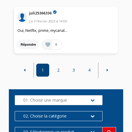
juli25366336
Le
3 février 2023
à
14:06
Oui, Netflix, prime, mycanal...
0
Répondre
1
2
3
4
01. Choisir une marque
02. Choisir la catégorie
03. Sélectionner un produit