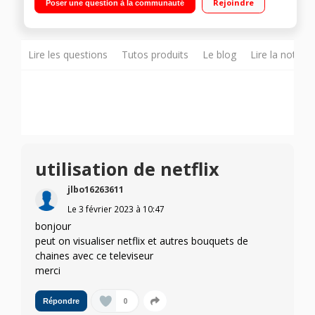
Rejoindre
Poser une question à la communauté
Lire les questions
Tutos produits
Le blog
Lire la notice
utilisation de netflix
jlbo16263611
Le
3 février 2023
à
10:47
bonjour
peut on visualiser netflix et autres bouquets de
chaines avec ce televiseur
merci
0
Répondre