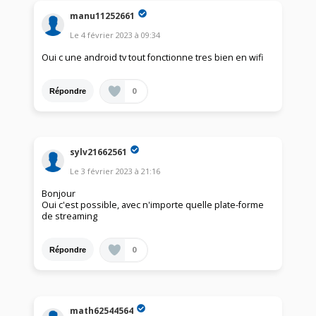
manu11252661
Le
4 février 2023
à
09:34
Oui c une android tv tout fonctionne tres bien en wifi
0
Répondre
sylv21662561
Le
3 février 2023
à
21:16
Bonjour
Oui c'est possible, avec n'importe quelle plate-forme
de streaming
0
Répondre
math62544564