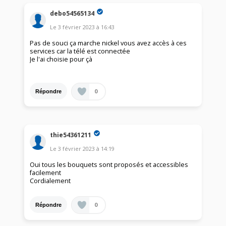
debo54565134
Le
3 février 2023
à
16:43
Pas de souci ça marche nickel vous avez accès à ces
services car la télé est connectée
Je l'ai choisie pour çà
0
Répondre
thie54361211
Le
3 février 2023
à
14:19
Oui tous les bouquets sont proposés et accessibles
facilement
Cordialement
0
Répondre