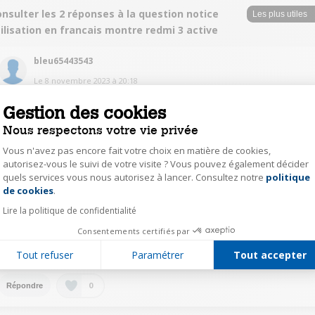
nsulter les 2 réponses à la question notice
ilisation en francais montre redmi 3 active
bleu65443543
Le
8 novembre 2023
à
20:18
Bonjour
Gestion des cookies
Sur internet vous pouvez la trouver en tapant notice d'utilisation redmi 3
Nous respectons votre vie privée
0
Répondre
Vous n'avez pas encore fait votre choix en matière de cookies,
autorisez-vous le suivi de votre visite ? Vous pouvez également décider
quels services vous nous autorisez à lancer. Consultez notre
politique
Axeptio consent
ango15365235
de cookies
.
Le
8 novembre 2023
à
19:42
Lire la politique de confidentialité
Il faut télécharger l'application My fitness,
Consentements certifiés par
c'est avec ça que tu pourras établir la connexion de ton téléphone d'avec l
montre
Tout refuser
Paramétrer
Tout accepter
0
Répondre