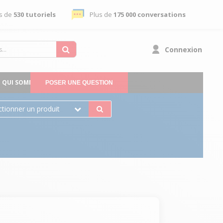
s de
530 tutoriels
Plus de
175 000 conversations
Connexion
QUI SOMMES-NOUS
POSER UNE QUESTION
ctionner un produit