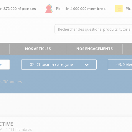
de
872 000 réponses
Plus de
4 000 000 membres
Plu
NOS ARTICLES
NOS ENGAGEMENTS
02. Choisir la catégorie
03. Séle
ns/Réponses
CTIVE
MI
-
1411
membres