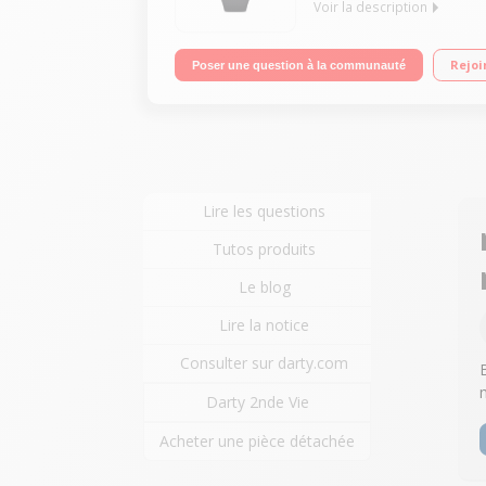
Voir la description
"Grand écran LCD de 1.83"" Nouvelle interface, per
Rejoi
Poser une question à la communauté
Suivi complet de la santé Jusqu'à 12 jours d'auto
Lire les questions
Tutos produits
Le blog
Lire la notice
Consulter sur darty.com
Darty 2nde Vie
Acheter une pièce détachée