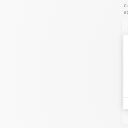
Co
ut