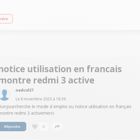
met d’afficher plus d’informations et plus de détails Suivi complet de la cond
ndre
nomie"
notice utilisation en francais
montre redmi 3 active
nadcol27
Le
8 novembre 2023
à
18:39
Bonjourcherche le mode d emploi ou notice utilisation en français
montre redmi 3 activemerci
0
Répondre