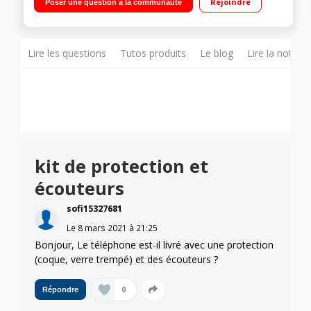
Rejoindre
Poser une question à la communauté
Appareil photo 48MP + 8MP + 5MP + 2MP
Lire les questions
Tutos produits
Le blog
Lire la notice
kit de protection et
écouteurs
sofi15327681
Le
8 mars 2021
à
21:25
Bonjour, Le téléphone est-il livré avec une protection
(coque, verre trempé) et des écouteurs ?
0
Répondre