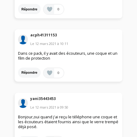
0
Répondre
acph41311153
Le
12 mars 2021
à
10:11
Dans ce pack, il y avait des écouteurs, une coque et un
film de protection
0
Répondre
yani35443453
Le
12 mars 2021
à
09:50
Bonjour,oui quand j'ai reçu le téléphone une coque et
les écouteurs étaient fournis ainsi que le verre trempé
déjà posé.