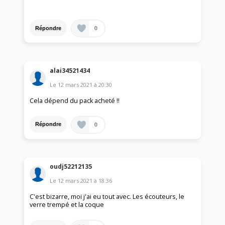
0
Répondre
alai34521434
Le
12 mars 2021
à
20:30
Cela dépend du pack acheté !!
0
Répondre
oudj52212135
Le
12 mars 2021
à
18:36
C'est bizarre, moi j'ai eu tout avec. Les écouteurs, le
verre trempé et la coque