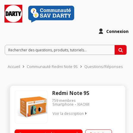
Connexion
Accueil
Communauté Redmi Note 9S
Questions/Réponses
Redmi Note 9S
759
membres
Smartphone
XIAOMI
Voir la description
OS Android - 64Go de ROM, 4Go de RAM Ecran FHD+ display
(2400x1080) Processeur Qualcomm® Snapdragon ™ 720G