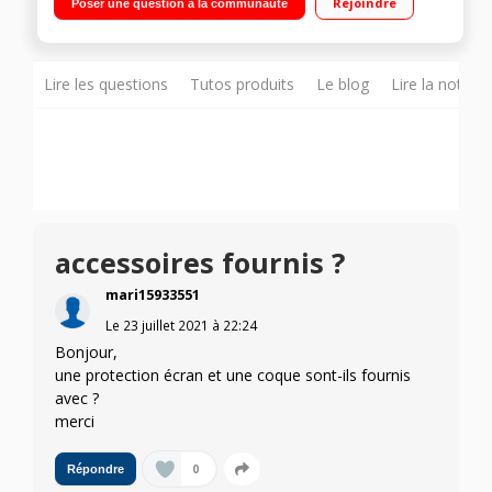
Rejoindre
Poser une question à la communauté
Dot Display »
Lire les questions
Tutos produits
Le blog
Lire la notice
accessoires fournis ?
mari15933551
Le
23 juillet 2021
à
22:24
Bonjour,
une protection écran et une coque sont-ils fournis
avec ?
merci
0
Répondre