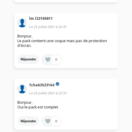
lm.l22165611
Le
23 juillet 2021
à
22:41
Bonjour,
Le pack contient une coque mais pas de protection
d'écran.
0
Répondre
fcha63523164
Le
23 juillet 2021
à
22:33
Bonjour,
Oui le pack est complet
0
Répondre