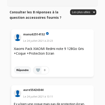
Consulter les 8 réponses à la
question accessoires fournis ?
manu62514152
Le
24 juillet 2021
à
23:23
Xiaomi Pack XIAOMI Redmi note 9 128Go Gris
+Coque +Protection Ecran
0
Répondre
aure55424344
Le
24 juillet 2021
à
13:11
Il y a bien une coque mais pas de protection écran.