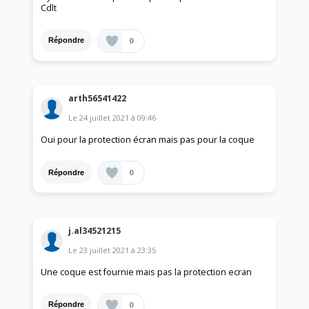
Cdlt
0
Répondre
arth56541422
Le
24 juillet 2021
à
09:46
Oui pour la protection écran mais pas pour la coque
0
Répondre
j.al34521215
Le
23 juillet 2021
à
23:35
Une coque est fournie mais pas la protection ecran
0
Répondre