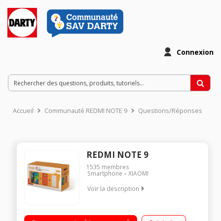
Connexion
Accueil
Communauté REDMI NOTE 9
Questions/Réponses
REDMI NOTE 9
1535
membres
Smartphone
XIAOMI
Voir la description
Quad Caméra 48 MP avec IA Stockage 128 Go / RAM 4Go
Batterie 5020 Mah avec charge rapide 18W Ecran 6.53’’ FHD+ «