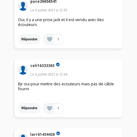
puce26656541
Le
6 juillet 2021
à
12:33
Oui, il y a une prise jack et il est vendu avec des
écouteurs
1
Répondre
celi16333365
Le
6 juillet 2021
à
12:24
Bjr oui pour mettre des ecouteurs mais pas de câble
fourni
1
Répondre
larr61434426