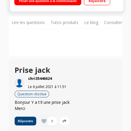
Rejoindre
Poser une question à la communauté
processeur performant 7nm avec 5G Triple caméra de 48 MP,
objectif macro et capteur de profondeur"
Lire les questions
Tutos produits
Le blog
Consulter sur
Prise jack
chri35446624
Le
6 juillet 2021
à
11:51
Question résolue
Bonjour Y a t'il une prise jack
Merci
0
Répondre