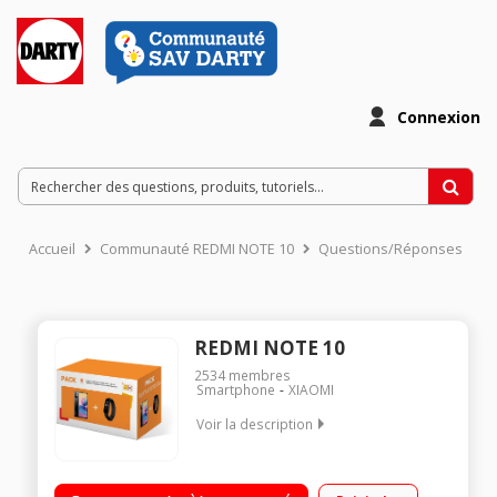
Connexion
Accueil
Communauté REDMI NOTE 10
Questions/Réponses
REDMI NOTE 10
2534
membres
Smartphone
XIAOMI
Voir la description
"OS Android 11 - 128Go de ROM, 4Go de RAM Grand écran
lumineux DotDisplay 90Hz de 6.5"" MediaTek Dimensity 700,