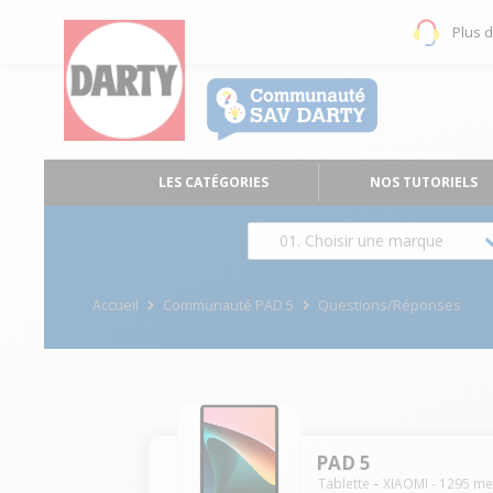
Plus 
LES CATÉGORIES
NOS TUTORIELS
01. Choisir une marque
Accueil
Communauté PAD 5
Questions/Réponses
PAD 5
Tablette
XIAOMI
-
1295
me