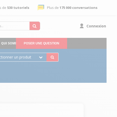
s de
530 tutoriels
Plus de
175 000 conversations
Connexion
QUI SOMMES-NOUS
POSER UNE QUESTION
ctionner un produit