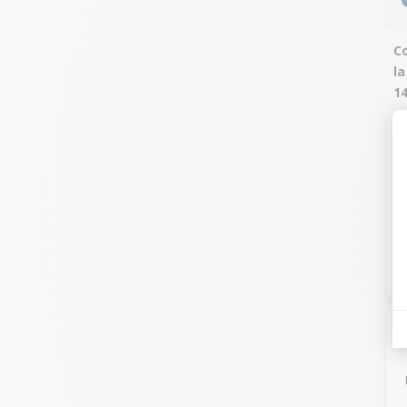
Co
la
14