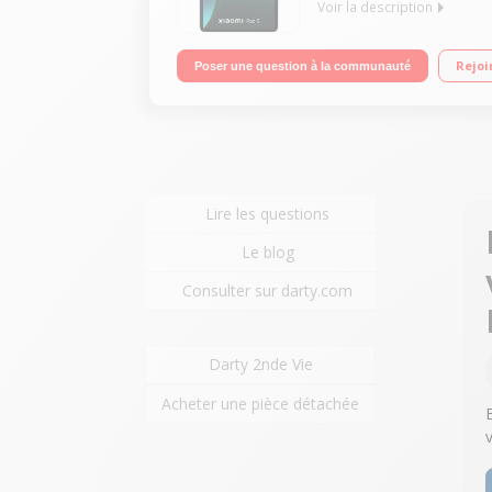
Voir la description
"Ecran 11"" WQHD+ 120 Hz Processeur Qualcomm Sn
Rejoi
Poser une question à la communauté
Lire les questions
Le blog
Consulter sur darty.com
Darty 2nde Vie
Acheter une pièce détachée