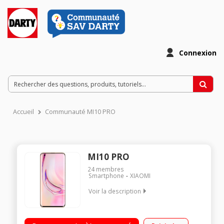
Connexion
Accueil
Communauté MI10 PRO
MI10 PRO
24
membres
Smartphone
XIAOMI
Voir la description
Android 10, MIUI 11 Ecran AMOLED 6.67 FDH+ (2340x1080)
Qualcomm Snapdragon 865, 8 coeurs Qualcomm® Kryo™ 585