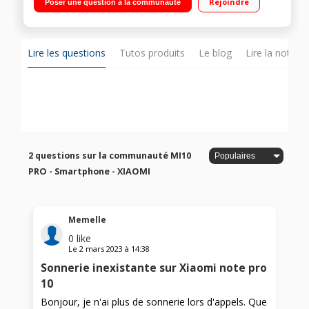
Rejoindre
Poser une question à la communauté
7 nm Quad caméra 108 MP avec IA, Ultra-grand angle et OIS,
Caméra avant 20 MP
Lire les questions
Tutos produits
Le blog
Lire la notice
2 questions sur la communauté MI10
PRO - Smartphone - XIAOMI
Memelle
0
like
Le
2 mars 2023
à
14:38
Sonnerie inexistante sur Xiaomi note pro
10
Bonjour, je n'ai plus de sonnerie lors d'appels. Que