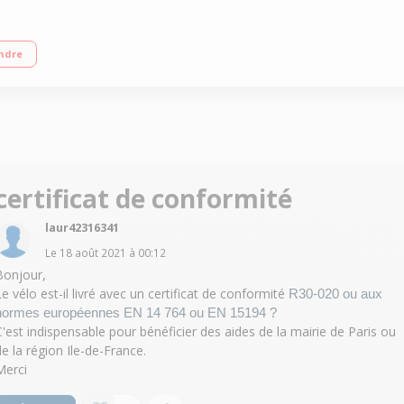
5800 mAh Autonomie jusqu'à 45 km 14 kg - Pliable - Dérailleur Shimano
ndre
certificat de conformité
laur42316341
Le
18 août 2021
à
00:12
Bonjour,
Le vélo est-il livré avec un certificat de conformité
R30-020 ou aux
normes européennes EN 14 764 ou EN 15194 ?
C'est indispensable pour bénéficier des aides de la mairie de Paris ou
de la région Ile-de-France.
Merci