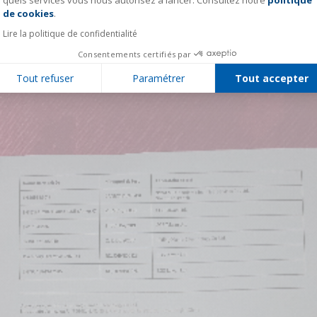
quels services vous nous autorisez à lancer. Consultez notre
politique
Axeptio consent
de cookies
.
Lire la politique de confidentialité
Consentements certifiés par
Tout refuser
Paramétrer
Tout accepter