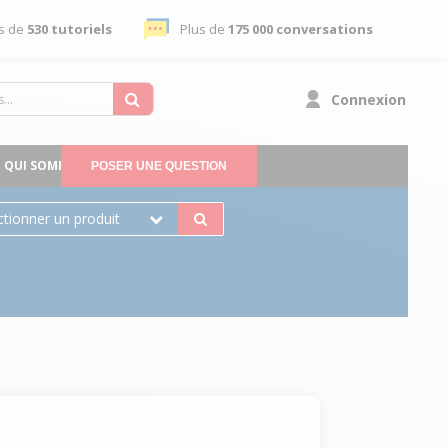
s de
530 tutoriels
Plus de
175 000 conversations
Connexion
QUI SOMMES-NOUS
POSER UNE QUESTION
ctionner un produit