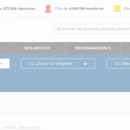
de
872 000 réponses
Plus de
4 000 000 membres
Plu
NOS ARTICLES
NOS ENGAGEMENTS
02. Choisir la catégorie
03. Séle
e
XIAOMI
-
683
membres