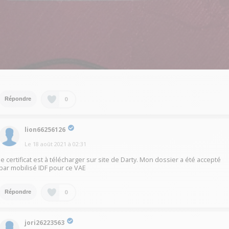
0
Répondre
lion66256126
Le
18 août 2021
à
02:31
le certificat est à télécharger sur site de Darty. Mon dossier a été accepté
par mobilisé IDF pour ce VAE
0
Répondre
jori26223563