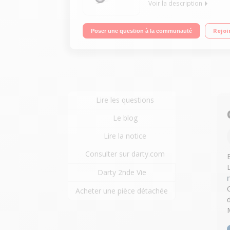
Voir la description
Vitesse maximale 25 km/h Batterie Samsung 36V / 
Rejoi
Poser une question à la communauté
Lire les questions
Le blog
Lire la notice
Consulter sur darty.com
Darty 2nde Vie
Acheter une pièce détachée