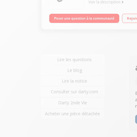
Voir la description
Vitesse maximale 25 km/h Batterie Samsung 36V / 
Rejoi
Poser une question à la communauté
Lire les questions
Le blog
Lire la notice
Consulter sur darty.com
Darty 2nde Vie
Acheter une pièce détachée