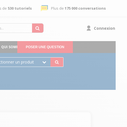
s de
530 tutoriels
Plus de
175 000 conversations
Connexion
QUI SOMMES-NOUS
POSER UNE QUESTION
ctionner un produit