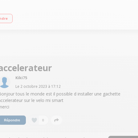
5800 mAh Autonomie jusqu'à 45 km 14 kg - Pliable - Dérailleur Shimano
ndre
accelerateur
Kiki75
Le
2 octobre 2023
à
17:12
Bonjour tous le monde est il possible d installer une gachette
accelerateur sur le velo mi smart
merci
0
Répondre