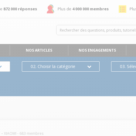
de
872 000 réponses
Plus de
4 000 000 membres
Plu
NOS ARTICLES
NOS ENGAGEMENTS
02. Choisir la catégorie
03. Séle
e
XIAOMI
-
683
membres