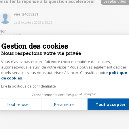
nsulter la réponse à la question accelerateur
vuer24655231
Le
2 octobre 2023
à
23:29
Non
C'est un VAE et non une trotinette.
Gestion des cookies
0
Répondre
Nous respectons votre vie privée
Vous n'avez pas encore fait votre choix en matière de cookies,
autorisez-vous le suivi de votre visite ? Vous pouvez également décider
1
quels services vous nous autorisez à lancer. Consultez notre
politique
Axeptio consent
de cookies
.
Lire la politique de confidentialité
Consentements certifiés par
Tout refuser
Paramétrer
Tout accepter