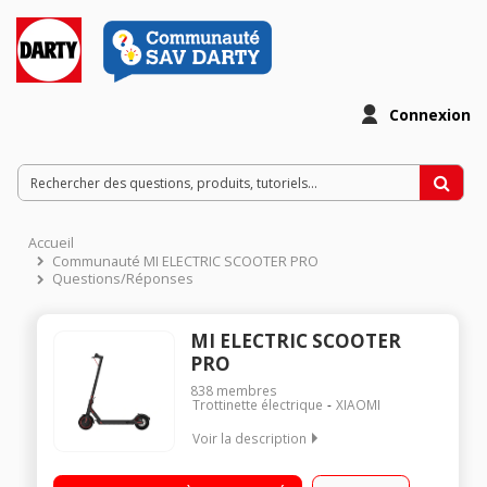
Connexion
Accueil
Communauté MI ELECTRIC SCOOTER PRO
Questions/Réponses
MI ELECTRIC SCOOTER
PRO
838
membres
Trottinette électrique
XIAOMI
Voir la description
Vitesse maximale de 25km/h Connectivité sans fil Bluetooth -
Ecran de contrôle LED Batterie 12800 mAh Autonomie jusqu'a