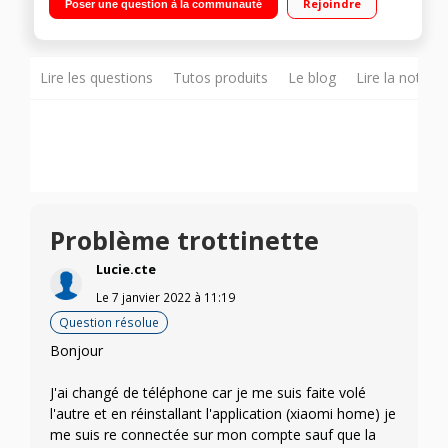
Rejoindre
Poser une question à la communauté
45 km
Lire les questions
Tutos produits
Le blog
Lire la notice
Problème trottinette
Lucie.cte
Le
7 janvier 2022
à
11:19
Question résolue
Bonjour
J'ai changé de téléphone car je me suis faite volé
l'autre et en réinstallant l'application (xiaomi home) je
me suis re connectée sur mon compte sauf que la