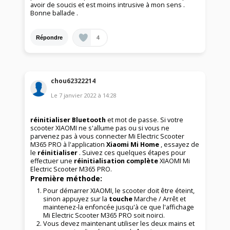
avoir de soucis et est moins intrusive à mon sens .
Bonne ballade .
4
Répondre
chou62322214
Le
7 janvier 2022
à
14:28
réinitialiser Bluetooth
et mot de passe. Si votre
scooter XIAOMI ne s'allume pas ou si vous ne
parvenez pas à vous connecter Mi Electric Scooter
M365 PRO à l'application
Xiaomi Mi Home
, essayez de
le
réinitialiser
. Suivez ces quelques étapes pour
effectuer une
réinitialisation complète
XIAOMI Mi
Electric Scooter M365 PRO.
Première méthode:
Pour démarrer XIAOMI, le scooter doit être éteint,
sinon appuyez sur la
touche
Marche / Arrêt et
maintenez-la enfoncée jusqu'à ce que l'affichage
Mi Electric Scooter M365 PRO soit noirci.
Vous devez maintenant utiliser les deux mains et