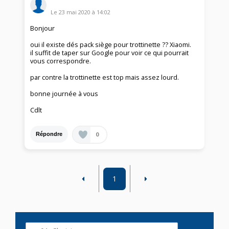
Le
23 mai 2020
à
14:02
Bonjour
oui il existe dés pack siège pour trottinette ?? Xiaomi.
il suffit de taper sur Google pour voir ce qui pourrait
vous correspondre.
par contre la trottinette est top mais assez lourd.
bonne journée à vous
Cdlt
0
Répondre
1