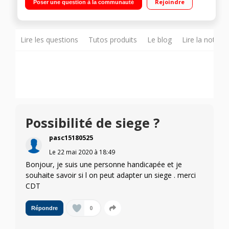
Rejoindre
Poser une question à la communauté
45 km
Lire les questions
Tutos produits
Le blog
Lire la notice
Possibilité de siege ?
pasc15180525
Le
22 mai 2020
à
18:49
Bonjour, je suis une personne handicapée et je
souhaite savoir si l on peut adapter un siege . merci
CDT
0
Répondre