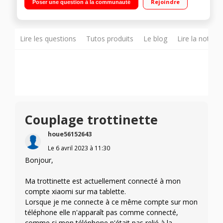
Rejoindre
Poser une question à la communauté
45 km
Lire les questions
Tutos produits
Le blog
Lire la notice
Couplage trottinette
houe56152643
Le
6 avril 2023
à
11:30
Bonjour,
Ma trottinette est actuellement connecté à mon
compte xiaomi sur ma tablette.
Lorsque je me connecte à ce même compte sur mon
téléphone elle n'apparaît pas comme connecté,
comme si mon téléphone n'était pas relié à la