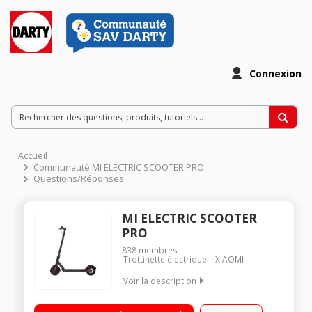
Connexion
Accueil
Communauté MI ELECTRIC SCOOTER PRO
Questions/Réponses
MI ELECTRIC SCOOTER
PRO
838
membres
Trottinette électrique
XIAOMI
Voir la description
Vitesse maximale de 25km/h Connectivité sans fil Bluetooth -
Ecran de contrôle LED Batterie 12800 mAh Autonomie jusqu'a