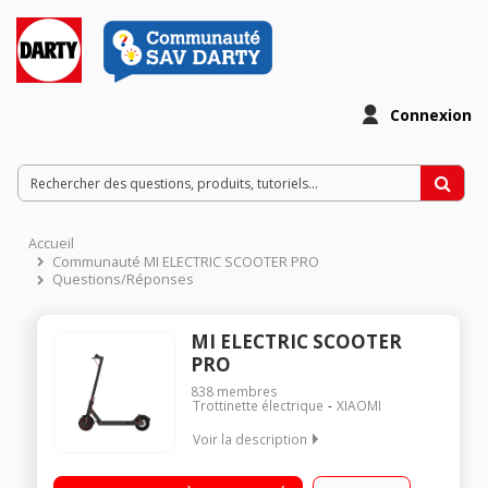
Connexion
Accueil
Communauté MI ELECTRIC SCOOTER PRO
Questions/Réponses
MI ELECTRIC SCOOTER
PRO
838
membres
Trottinette électrique
XIAOMI
Voir la description
Vitesse maximale de 25km/h Connectivité sans fil Bluetooth -
Ecran de contrôle LED Batterie 12800 mAh Autonomie jusqu'a