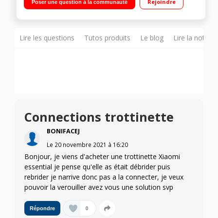
Rejoindre
Poser une question à la communauté
45 km
Lire les questions
Tutos produits
Le blog
Lire la notice
Connections trottinette
BONIFACEJ
Le
20 novembre 2021
à
16:20
Bonjour, je viens d'acheter une trottinette Xiaomi
essential je pense qu'elle as était débrider puis
rebrider je narrive donc pas a la connecter, je veux
pouvoir la verouiller avez vous une solution svp
0
Répondre