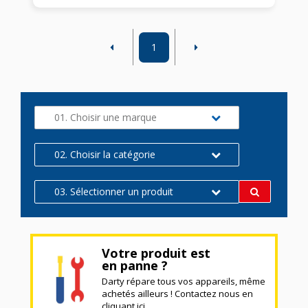
1
01. Choisir une marque
02. Choisir la catégorie
03. Sélectionner un produit
Votre produit est
en panne ?
Darty répare tous vos appareils, même
achetés ailleurs ! Contactez nous en
cliquant ici.