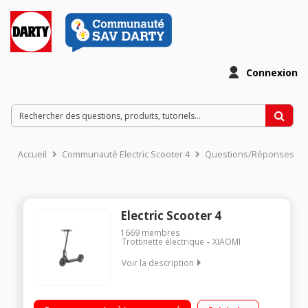
Connexion
Accueil
Communauté Electric Scooter 4
Questions/Réponses
Electric Scooter 4
1669
membres
Trottinette électrique
XIAOMI
Voir la description
Trottinette routière - Puissance moteur nom/max : 300/600W
Batterie 36V 7,65AH - Autonomie 35 km Temps de charge 5H -