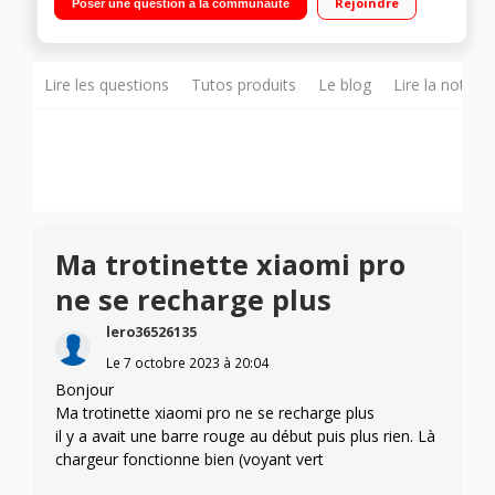
Rejoindre
Poser une question à la communauté
Etanchéité IPX4 Les + du produit : Double freinage
Lire les questions
Tutos produits
Le blog
Lire la notice
Ma trotinette xiaomi pro
ne se recharge plus
lero36526135
Le
7 octobre 2023
à
20:04
Bonjour
Ma trotinette xiaomi pro ne se recharge plus
il y a avait une barre rouge au début puis plus rien. Là
chargeur fonctionne bien (voyant vert