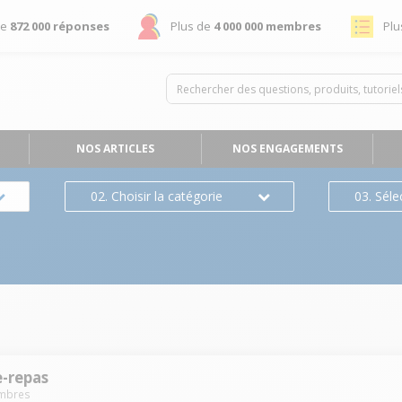
de
872 000 réponses
Plus de
4 000 000 membres
Plu
NOS ARTICLES
NOS ENGAGEMENTS
02. Choisir la catégorie
03. Séle
e-repas
mbres