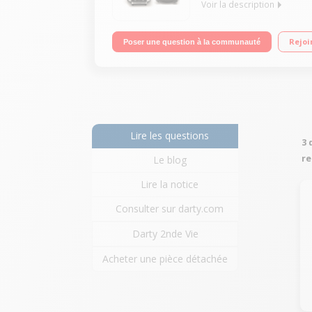
Voir la description
Cuiseur à riz 1 litre - Puissance 220 Watts Affich
Rejoi
Poser une question à la communauté
transformer le pot intérieur en boîte-repas)
Lire les questions
3 
re
Le blog
Lire la notice
Consulter sur darty.com
Darty 2nde Vie
Acheter une pièce détachée