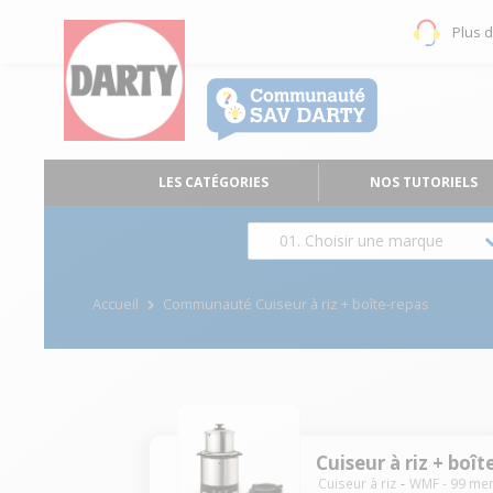
Plus 
LES CATÉGORIES
NOS TUTORIELS
01. Choisir une marque
Accueil
Communauté Cuiseur à riz + boîte-repas
Cuiseur à riz + boît
Cuiseur à riz
WMF
-
99
me