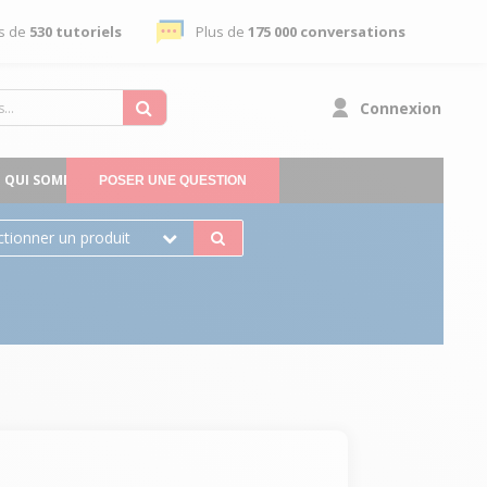
s de
530 tutoriels
Plus de
175 000 conversations
Connexion
QUI SOMMES-NOUS
POSER UNE QUESTION
ctionner un produit