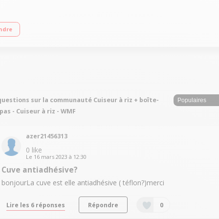
age LED - Fonction minuteur Maintien au chaud automatique Inclus : gobelet mesur
ndre
questions sur la communauté Cuiseur à riz + boîte-
pas - Cuiseur à riz - WMF
azer21456313
0
like
Le
16 mars 2023
à
12:30
Cuve antiadhésive?
bonjourLa cuve est elle antiadhésive ( téflon?)merci
Lire les 6 réponses
Répondre
0