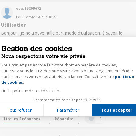
eva.15209672
Le
31 janvier 2021
à
18:22
Utilisation
Bonjour , Je ne trouve nulle part mode d'utilisation, à savoir le
dosage : riz/eau et quinoa /eau . Merci d'avance
Gestion des cookies
Répondre
0
Nous respectons votre vie privée
Vous n'avez pas encore fait votre choix en matière de cookies,
vb.315316328
autorisez-vous le suivi de votre visite ? Vous pouvez également décider
quels services vous nous autorisez à lancer. Consultez notre
politique
Axeptio consent
Le
1 août 2019
à
19:29
de cookies
.
satisfait
Lire la politique de confidentialité
Bonjour,J'hésite entre ce cuiseur et un autre, alors êtes vous
satisfait de ce produit parce que je trouve peu de commentaires ?
Consentements certifiés par
Merci
Tout refuser
Paramétrer
Tout accepter
Lire les 2 réponses
Répondre
0