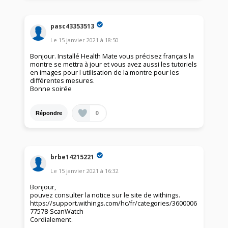
pasc43353513
Le
15 janvier 2021
à
18:50
Bonjour. Installé Health Mate vous précisez français la
montre se mettra à jour et vous avez aussi les tutoriels
en images pour l utilisation de la montre pour les
différentes mesures.
Bonne soirée
0
Répondre
brbe14215221
Le
15 janvier 2021
à
16:32
Bonjour,
pouvez consulter la notice sur le site de withings.
https://support.withings.com/hc/fr/categories/3600006
77578-ScanWatch
Cordialement.