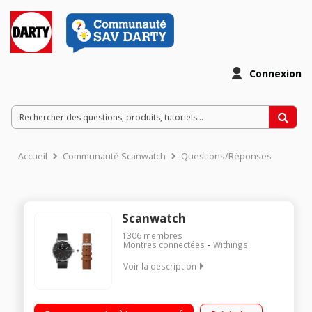
Connexion
Accueil
Communauté Scanwatch
Questions/Réponses
Scanwatch
1306
membres
Montres connectées
Withings
Voir la description
Autonomie exceptionnelle de 30 jours Ecran AMOLED, verre en
saphir, notifications du Smartphone GPS connecté, suivi multi-