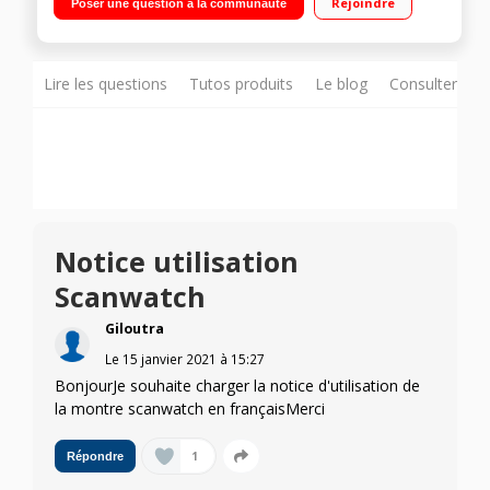
Rejoindre
Poser une question à la communauté
sports, suivi du sommeil Etanche jusqu'à 50m
Lire les questions
Tutos produits
Le blog
Consulter sur
Notice utilisation
Scanwatch
Giloutra
Le
15 janvier 2021
à
15:27
BonjourJe souhaite charger la notice d'utilisation de
la montre scanwatch en françaisMerci
1
Répondre