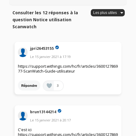
Consulter les 12 réponses à la
question Notice utilisation
Scanwatch
jpri26453155
Le
15 janvier 2021
à
17:19
https://support.withings.com/hc/fr/articles/3600127869
77-ScanWatch-Guide-utilisateur
3
Répondre
brun13144214
Le
15 janvier 2021
à
20:17
C'est ici
https://support.withings.com/hc/fr/articles/3600127869