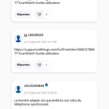
77-ScanWatch-Guide-utilisateur
2
Répondre
jg.t26245233
Le
16 janvier 2021
à
11:09
https://support.withings.com/hc/fr/articles/3600127869
77-ScanWatch-Guide-utilisateu
1
Répondre
chri23434644
Le
16 janvier 2021
à
10:55
La montre adapte ces paramètres sur celui du
téléphone synchronisé