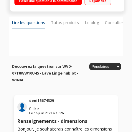
Rejoindre
Poser une question à la communauté
temps restant Système Eco-Logic - Programme anti-allergie
Lire les questions
Tutos produits
Le blog
Consulter sur
Découvrez la question sur WVD-
07T0WW10U45 - Lave Linge hublot -
WINIA
deni15674329
0
like
Le
16 juin 2023
à
15:26
Renseignements - dimensions
Bonjour, je souhaiterais connaître les dimensions