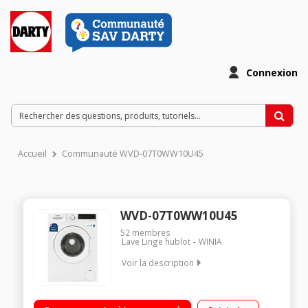
Connexion
Accueil
Communauté WVD-07T0WW10U45
WVD-07T0WW10U45
52
membres
Lave Linge hublot
WINIA
Voir la description
Capacité 7kg - Classe énergétique D Essorage variable
jusqu'à 1000 tours/min - 76dB Départ différé / Affichage du