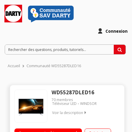
Connexion
Accueil
Communauté WD55287DLED16
WD55287DLED16
70
membres
Téléviseur LED
WINDSOR
Voir la description
"Ecran de 139.7 cm (55"") - HDTV 1080p Technologie 50 Hz
(CMP 100 Hz) - Rétro éclairage LED Direct 2 HDMI, 1 USB avec