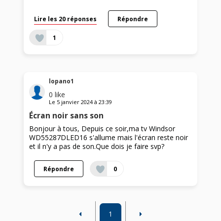
Lire les 20 réponses
Répondre
1
lopano1
0
like
Le
5 janvier 2024
à
23:39
Écran noir sans son
Bonjour à tous, Depuis ce soir,ma tv Windsor
WD55287DLED16 s'allume mais l'écran reste noir
et il n'y a pas de son.Que dois je faire svp?
Répondre
0
1