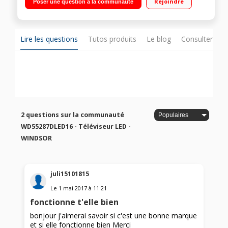
Rejoindre
Poser une question à la communauté
fonction PVR, Port CI+, Prise PC"
Lire les questions
Tutos produits
Le blog
Consulter sur
2 questions sur la communauté
WD55287DLED16 - Téléviseur LED -
WINDSOR
juli15101815
Le
1 mai 2017
à
11:21
fonctionne t'elle bien
bonjour j'aimerai savoir si c'est une bonne marque
et si elle fonctionne bien Merci