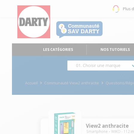
Plus 
LES CATÉGORIES
NOS TUTORIELS
01. Choisir une marque
Accueil
Communauté View2 anthracite
Questions/Rép
View2 anthracite
Smartphone
WIKO
-
112
m