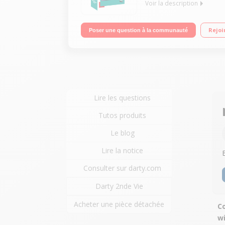
Voir la description
"Mobile sous Android 8.0 - Oreo - 4G Ecran tactil
Rejoi
Poser une question à la communauté
Full HD 1080p"
Lire les questions
Tutos produits
Le blog
Lire la notice
Consulter sur darty.com
Darty 2nde Vie
Acheter une pièce détachée
Co
w