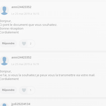
anni24423352
Le
25 mai 2019
à
16:15
Bonjour,
Ci-joint le document que vous souhaitez.
Bonne réception
Cordialement
2
Répondre
anni24423352
Le
25 mai 2019
à
16:19
Bonjour,
Je l'ai, si vous la souhaitez je peux vous la transmettre via votre mail.
Cordialement
1
Répondre
jydi25234134