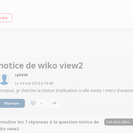
e 15.2 cm (6"") - IPS HD+ 1528 x 720 pixels Processeur octa-core 1,4 GHz - 32
ndre
notice de wiko view2
rph043
Le
24 mai 2019
à
18:48
Bonjour, je cherche la Notice d'utilisation si elle existe ! merci d'avanc
0
Répondre
nsulter les 7 réponses à la question notice de
iko view2