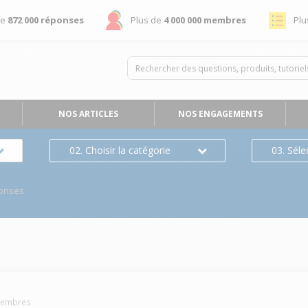
de
872 000 réponses
Plus de
4 000 000 membres
Plu
NOS ARTICLES
NOS ENGAGEMENTS
02. Choisir la catégorie
03. Séle
onses
embres