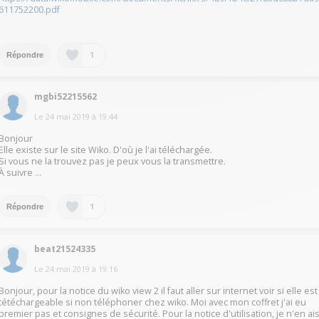
611752200.pdf
1
Répondre
mgbi52215562
Le
24 mai 2019
à
19:44
Bonjour
Elle existe sur le site Wiko. D'où je l'ai téléchargée.
Si vous ne la trouvez pas je peux vous la transmettre.
À suivre ...
1
Répondre
beat21524335
Le
24 mai 2019
à
19:16
Bonjour, pour la notice du wiko view 2 il faut aller sur internet voir si elle est
tétéchargeable si non téléphoner chez wiko. Moi avec mon coffret j'ai eu
premier pas et consignes de sécurité. Pour la notice d'utilisation, je n'en ai