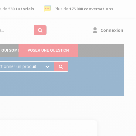
s de
530 tutoriels
Plus de
175 000 conversations
Connexion
QUI SOMMES-NOUS
POSER UNE QUESTION
ctionner un produit