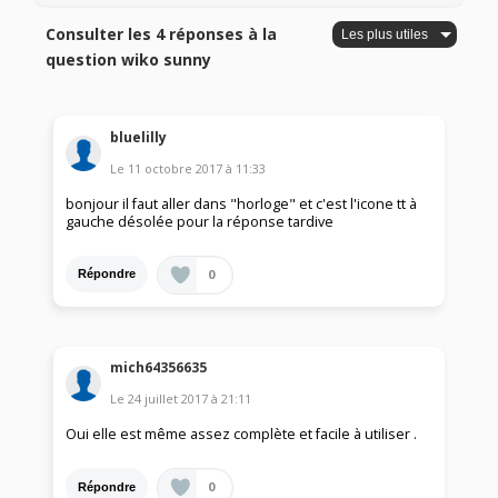
Consulter les 4 réponses à la
question wiko sunny
bluelilly
Le
11 octobre 2017
à
11:33
bonjour il faut aller dans "horloge" et c'est l'icone tt à
gauche désolée pour la réponse tardive
0
Répondre
mich64356635
Le
24 juillet 2017
à
21:11
Oui elle est même assez complète et facile à utiliser .
0
Répondre