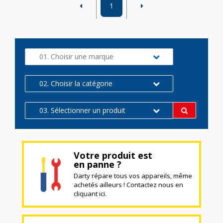
1
01. Choisir une marque
02. Choisir la catégorie
03. Sélectionner un produit
Votre produit est
en panne ?
Darty répare tous vos appareils, même
achetés ailleurs ! Contactez nous en
cliquant ici.