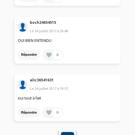
boch24654515
Le
24 juillet 2017
à
20:48
OUI BIEN ENTENDU
0
Répondre
alic36541631
Le
24 juillet 2017
à
19:57
oui tout à fait
0
Répondre