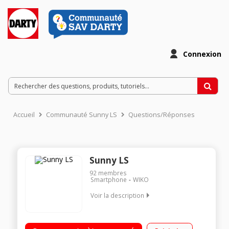
Connexion
Accueil
Communauté Sunny LS
Questions/Réponses
Sunny LS
92
membres
Smartphone
WIKO
Voir la description
Mobile sous Android 6.0 - Marshmallow - 3G+ Ecran tactile de
4" (10,2 cm) - 480 x 800 pixels Processeur quad-core 1,3 GHz -