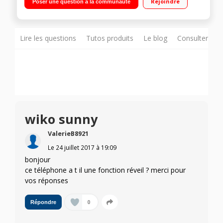
Rejoindre
Poser une question à la communauté
8Go de mémoire Appareil photo 5 mégapixels - Vidéo Full HD
1080p
Lire les questions
Tutos produits
Le blog
Consulter sur
wiko sunny
ValerieB8921
Le
24 juillet 2017
à
19:09
bonjour
ce téléphone a t il une fonction réveil ? merci pour
vos réponses
0
Répondre