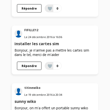
Répondre
0
FIFILLE12
Le
24 décembre 2016
à
16:06
installer les cartes sim
Bonjour, je n'arrive pas a mettre les cartes sim
dans le tel, merci de m'aider
Répondre
0
titinewiko
Le
19 décembre 2016
à
20:34
sunny wiko
Bonjour, on m'a offert un portable sunny wiko