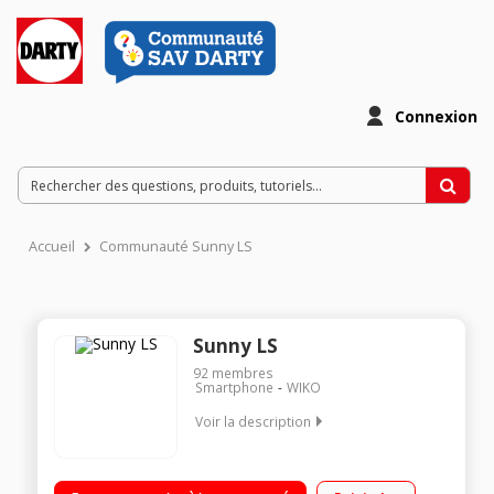
Connexion
Accueil
Communauté Sunny LS
Sunny LS
92
membres
Smartphone
WIKO
Voir la description
Mobile sous Android 6.0 - Marshmallow - 3G+ Ecran tactile de
4" (10,2 cm) - 480 x 800 pixels Processeur quad-core 1,3 GHz -