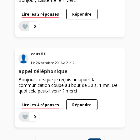
Bonjour, Existe-t-elle ? Merci
Lire les 2 réponses
Répondre
0
coustiti
Le
26 octobre 2016
à
21:12
appel téléphonique
Bonjour Lorsque je reçois un appel, la
communication coupe au bout de 30 s, 1 mn. De
quoi cela peut-il venir ? merci
Lire les 4 réponses
Répondre
0