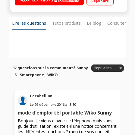
Rejoindre
Poser une question à la communauté
8Go de mémoire Appareil photo 5 mégapixels - Vidéo Full HD
1080p
Lire les questions
Tutos produits
Le blog
Consulter sur
37 questions sur la communauté Sunny
LS - Smartphone - WIKO
Cocobellum
Le
29 décembre 2016
à
18:50
mode d'emploi tél portable Wiko Sunny
Bonjour, Je viens d'avoir ce téléphone mais sans
guide d'utilisation, existe-t-il une notice concernant
les différentes fonctions ? merci de vos conseil