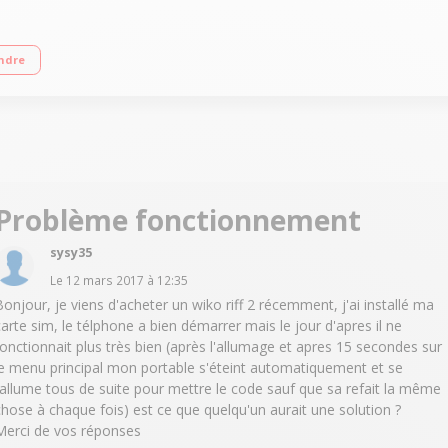
Double SIM Bluetooth Radio FM et lecteur MP3
ndre
Problème fonctionnement
sysy35
Le
12 mars 2017
à
12:35
Bonjour, je viens d'acheter un wiko riff 2 récemment, j'ai installé ma
carte sim, le télphone a bien démarrer mais le jour d'apres il ne
fonctionnait plus très bien (après l'allumage et apres 15 secondes sur
le menu principal mon portable s'éteint automatiquement et se
rallume tous de suite pour mettre le code sauf que sa refait la même
chose à chaque fois) est ce que quelqu'un aurait une solution ?
Merci de vos réponses