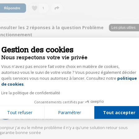
1
Répondre
onsulter les 2 réponses à la question Problème
onctionnement
Gestion des cookies
AlainB6907
Nous respectons votre vie privée
Le
12 mars 2017
à
20:49
Vous n'avez pas encore fait votre choix en matière de cookies,
Bonsoir, je confirme la réponse précédente. J'ai été très déçu par ce Wiko
(de base) qui m'a aussi lâché. Pour le même prix et les mêmes fonctions,
autorisez-vous le suivi de votre visite ? Vous pouvez également décider
j'ai acheté un "Doro" bp mieux... Cordialement
quels services vous nous autorisez à lancer. Consultez notre
politique
Axeptio consent
de cookies
.
0
Répondre
Lire la politique de confidentialité
Consentements certifiés par
jean noel1952
Tout refuser
Paramétrer
Tout accepter
Le
12 mars 2017
à
18:09
bonjour j'ai eu le même problème il n'y a qu'une solution retour sous
garantie bonne soirée