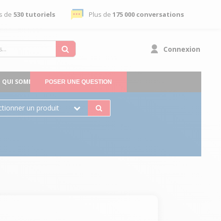
s de
530 tutoriels
Plus de
175 000 conversations
Connexion
QUI SOMMES-NOUS
POSER UNE QUESTION
ctionner un produit