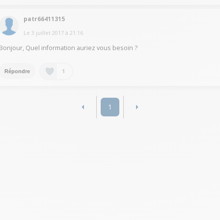
patr66411315
Le
3 juillet 2017
à
21:16
Bonjour, Quel information auriez vous besoin ?
1
Répondre
1