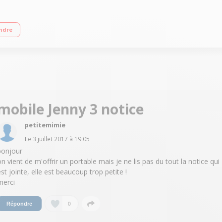
n tactile 12.7 cm (5") - IPS 1280 X 720 pixels Processeur Quad-Core 1,3GHz - 
ndre
mobile Jenny 3 notice
petitemimie
Le
3 juillet 2017
à
19:05
bonjour
on vient de m'offrir un portable mais je ne lis pas du tout la notice qui
est jointe, elle est beaucoup trop petite !
merci
0
Répondre