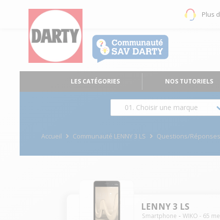
Plus 
LES CATÉGORIES
NOS TUTORIELS
01. Choisir une marque
Accueil
Communauté LENNY 3 LS
Questions/Réponse
LENNY 3 LS
Smartphone
WIKO
-
65
me