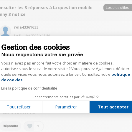
nsulter les 3 réponses à la question mobile
nny 3 notice
rola43361633
Le
5 juillet 2017
à
11:54
bonjour, je pense que vous trouverez pas mal de réponses sur le site ci-
Gestion des cookies
dessous
http://support-fr.wikomobile.com/faq.php?telephone=1185
Nous respectons votre vie privée
Vous n'avez pas encore fait votre choix en matière de cookies,
1
Répondre
autorisez-vous le suivi de votre visite ? Vous pouvez également décider
quels services vous nous autorisez à lancer. Consultez notre
politique
Axeptio consent
de cookies
.
Ninette866
Lire la politique de confidentialité
Le
5 juillet 2017
à
09:57
Consentements certifiés par
Bonjour, il n'y a pas grand chose sur la notice jointe à l'appareil, vous
pouvez aller sur Google poser votre question en précisant Lenny 3 sinon
Tout refuser
Paramétrer
Tout accepter
dites nous quel est votre problème on essayera de vous aider dans la
mesure du possible
1
Répondre