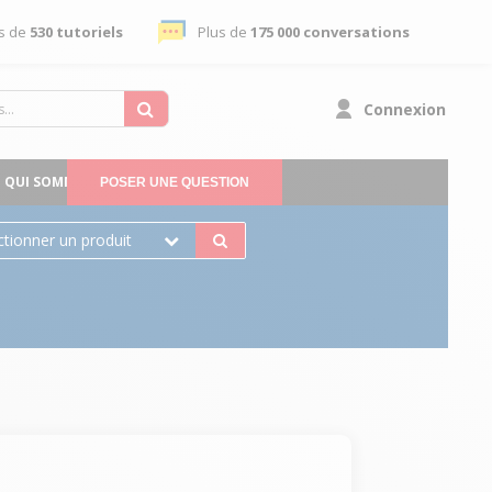
s de
530 tutoriels
Plus de
175 000 conversations
Connexion
QUI SOMMES-NOUS
POSER UNE QUESTION
ctionner un produit