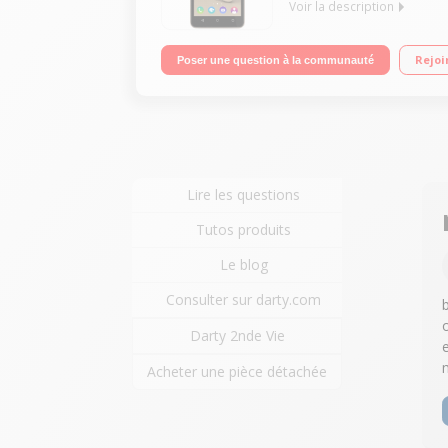
Voir la description
Mobile sous Android 6.0 - Marshmallow - 3G+ Ecra
Rejoi
Poser une question à la communauté
1080p
Lire les questions
Tutos produits
Le blog
Consulter sur darty.com
Darty 2nde Vie
Acheter une pièce détachée