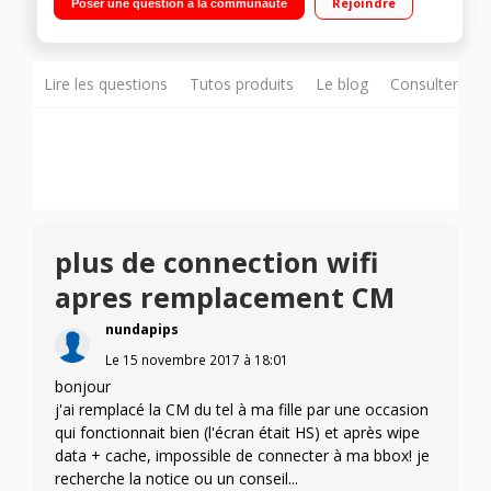
Rejoindre
Poser une question à la communauté
4Go de mémoire Emplacement deux cartes SIM
Lire les questions
Tutos produits
Le blog
Consulter sur
plus de connection wifi
apres remplacement CM
nundapips
Le
15 novembre 2017
à
18:01
bonjour
j'ai remplacé la CM du tel à ma fille par une occasion
qui fonctionnait bien (l'écran était HS) et après wipe
data + cache, impossible de connecter à ma bbox! je
recherche la notice ou un conseil...