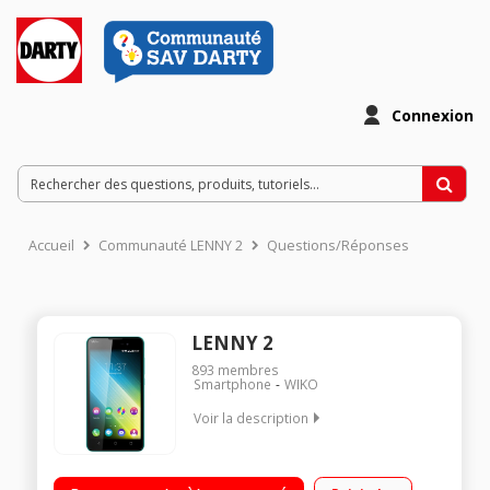
Connexion
Accueil
Communauté LENNY 2
Questions/Réponses
LENNY 2
893
membres
Smartphone
WIKO
Voir la description
Mobile sous Android Lollipop 5.1t - Réseau 3G+ Écran tactile
12,7 cm (5'') - 854 x 480 pixels Processeur Quad Core 1,3GHz -