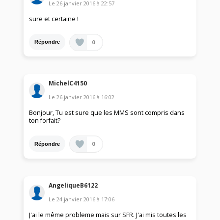
Le
26 janvier 2016
à
22:57
sure et certaine !
0
Répondre
MichelC4150
Le
26 janvier 2016
à
16:02
Bonjour, Tu est sure que les MMS sont compris dans
ton forfait?
0
Répondre
AngeliqueB6122
Le
24 janvier 2016
à
17:06
J'ai le même probleme mais sur SFR. J'ai mis toutes les