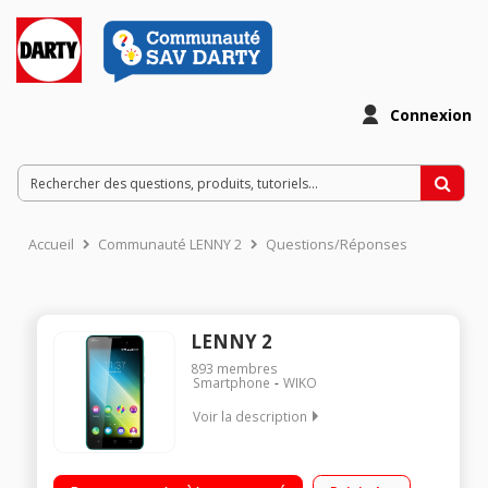
Connexion
Accueil
Communauté LENNY 2
Questions/Réponses
LENNY 2
893
membres
Smartphone
WIKO
Voir la description
Mobile sous Android Lollipop 5.1t - Réseau 3G+ Écran tactile
12,7 cm (5'') - 854 x 480 pixels Processeur Quad Core 1,3GHz -