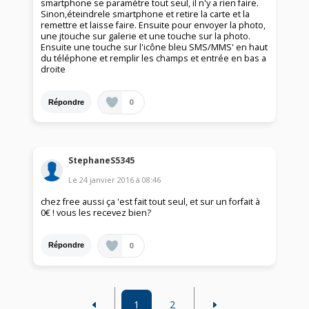
smartphone se paramètre tout seul, il n'y a rien faire.
Sinon,éteindrele smartphone et retire la carte et la
remettre et laisse faire. Ensuite pour envoyer la photo,
une jtouche sur galerie et une touche sur la photo.
Ensuite une touche sur l'icône bleu SMS/MMS' en haut
du téléphone et remplir les champs et entrée en bas a
droite
0
Répondre
StephaneS5345
Le
24 janvier 2016
à
08:46
chez free aussi ça 'est fait tout seul, et sur un forfait à
0€ ! vous les recevez bien?
0
Répondre
1
2