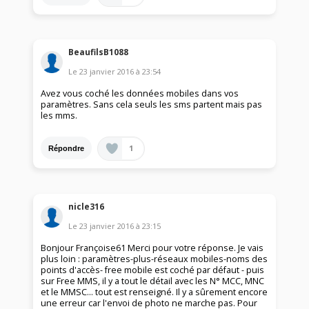
BeaufilsB1088
Le
23 janvier 2016
à
23:54
Avez vous coché les données mobiles dans vos
paramètres. Sans cela seuls les sms partent mais pas
les mms.
1
Répondre
nicle316
Le
23 janvier 2016
à
23:15
Bonjour Françoise61 Merci pour votre réponse. Je vais
plus loin : paramètres-plus-réseaux mobiles-noms des
points d'accès- free mobile est coché par défaut - puis
sur Free MMS, il y a tout le détail avec les N° MCC, MNC
et le MMSC... tout est renseigné. Il y a sûrement encore
une erreur car l'envoi de photo ne marche pas. Pour