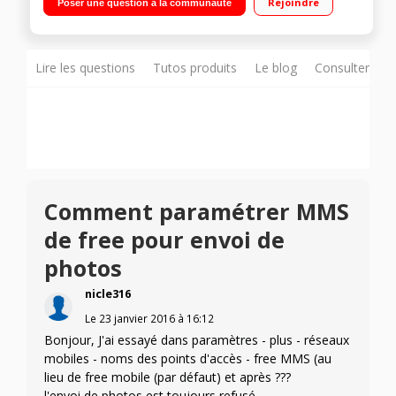
Rejoindre
Poser une question à la communauté
4Go de mémoire Emplacement deux cartes SIM
Lire les questions
Tutos produits
Le blog
Consulter sur
Comment paramétrer MMS
de free pour envoi de
photos
nicle316
Le
23 janvier 2016
à
16:12
Bonjour, J'ai essayé dans paramètres - plus - réseaux
mobiles - noms des points d'accès - free MMS (au
lieu de free mobile (par défaut) et après ???
l'envoi de photos est toujours refusé.