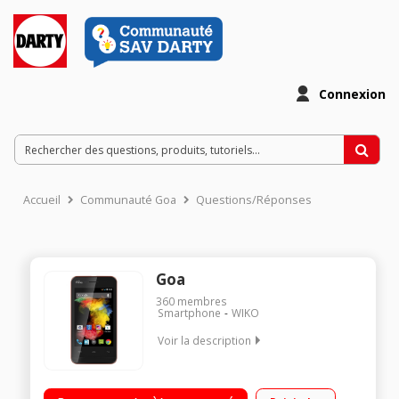
Connexion
Accueil
Communauté Goa
Questions/Réponses
Goa
360
membres
Smartphone
WIKO
Voir la description
Mobile sous Android Kit Kat 4.4 - Réseau 3G+ / Ecran tactile de
3,5" (8,89 cm) / Processeur Dual-Core à 1 GHz - Mémoire 4Go /