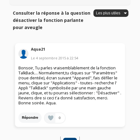
Consulter la réponse à la question
désactiver la fonction parlante
pour aveugle
Aqua21
Le
4 septembre 2015
à
22:54
Bonsoir, Tu parles vraisemblablement de la fonction
TalkBack.... Normalement,tu cliques sur "Paramètres"
(roue dentée), écran suivant "Appareil", fais défiler le
menu, clique sur "Applications" - toutes- recherche l'
Appli "TalkBack" symbolisée par une main gauche
jaune, clique, et tu pourras sélectionner : "Désactiver" .
Reviens dire si ceci t'a donné satisfaction, merci.
Bonne soirée. Aqua.
0
Répondre