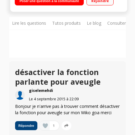
Rejoindre
Poser une question à la communauté
Emplacement deux cartes micro SIM
Lire les questions
Tutos produits
Le blog
Consulter sur
désactiver la fonction
parlante pour aveugle
giselemehdi
Le
4 septembre 2015
à
22:09
Bonjour je n'arrive pas à trouver comment désactiver
la fonction pour aveugle sur mon Wiko goa merci
1
Répondre