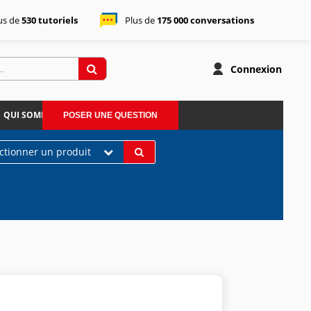
us de
530 tutoriels
Plus de
175 000 conversations
Connexion
QUI SOMMES-NOUS
POSER UNE QUESTION
ectionner un produit