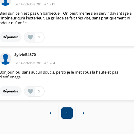
Le
14 octobre 2015
à
15:11
Bien sûr, ce n'est pas un barbecue... On peut même s'en servir davantage à
l'intérieur qu'à l'extérieur. La grillade se fait très vite, sans pratiquement ni
odeur ni fumée
0
Répondre
SylvieB4870
Le
14 octobre 2015
à
15:04
Bonjour, oui sans aucun soucis, perso je le met sous la haute et pas
d'enfumage
0
Répondre
1