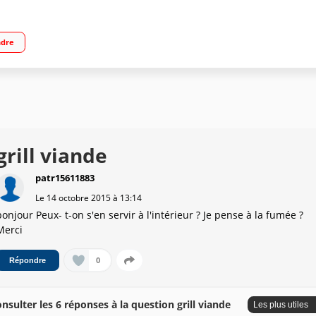
ositions/Ouverture à 180°/Bac récupérateur de jus
ndre
grill viande
patr15611883
Le
14 octobre 2015
à
13:14
bonjour Peux- t-on s'en servir à l'intérieur ? Je pense à la fumée ?
Merci
0
Répondre
nsulter les 6 réponses à la question grill viande