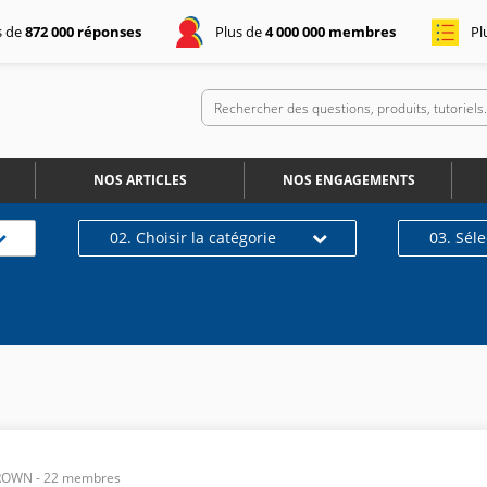
s de
872 000 réponses
Plus de
4 000 000 membres
Pl
NOS ARTICLES
NOS ENGAGEMENTS
02. Choisir la catégorie
03. Sél
BROWN
-
22
membres