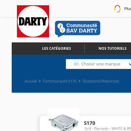
Plu
LES CATÉGORIES
NOS TUTORIELS
01. Choisir une marque
Accueil
Communauté S170
Questions/Réponses
S170
Grill - Pierrade
WHITE & 