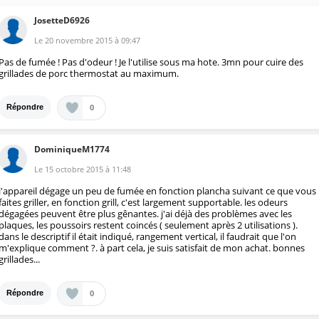
JosetteD6926
Le
20 novembre 2015
à
09:47
Pas de fumée ! Pas d'odeur ! Je l'utilise sous ma hote. 3mn pour cuire des
grillades de porc thermostat au maximum.
0
Répondre
DominiqueM1774
Le
15 octobre 2015
à
11:48
l'appareil dégage un peu de fumée en fonction plancha suivant ce que vous
faites griller, en fonction grill, c'est largement supportable. les odeurs
dégagées peuvent être plus gênantes. j'ai déjà des problèmes avec les
plaques, les poussoirs restent coincés ( seulement après 2 utilisations ).
dans le descriptif il était indiqué, rangement vertical, il faudrait que l'on
m'explique comment ?. à part cela, je suis satisfait de mon achat. bonnes
grillades...
0
Répondre