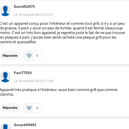
DavidN2875
Le
14 octobre 2015
à
17:31
C'est un appareil conçu pour l'intérieur et comme tout grill, si il y a un peu
de graisse, il peut y avoir un peu de fumée, quand il est fermé, beaucoup
moins. C'est un très bon appareil, je regrette juste le fait de ne pas trouver
les plaques à part, j'aurais bien aimé racheté une plaque grill pour les
paninis et quesadillas
0
Répondre
PaulT7924
Le
14 octobre 2015
à
17:09
Appareil très pratique à l'intérieur, aussi bien comme grill que comme
plancha.
0
Répondre
GerardH9493