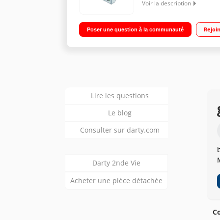
Voir la description
Grille viande avec plancha/Charnière ajustable 6 p
Rejoi
Poser une question à la communauté
Lire les questions
Le blog
Consulter sur darty.com
Darty 2nde Vie
Acheter une pièce détachée
Co