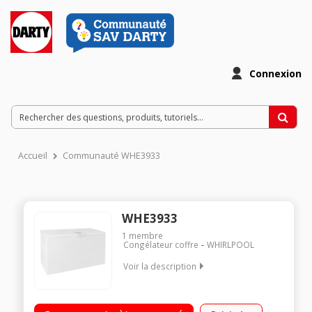
Connexion
Accueil
Communauté WHE3933
WHE3933
1
membre
Congélateur coffre
WHIRLPOOL
Voir la description
Capacité nette de 390 litres Contrôle électronique Technologie
6 ème sens Super isolation - Classe A+