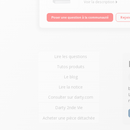
Voir la description
Largeur 60 cm (14 couverts) - 43 dB Consommation
Rejoi
Poser une question à la communauté
Powerdry
Lire les questions
Tutos produits
Le blog
Lire la notice
Consulter sur darty.com
Darty 2nde Vie
Acheter une pièce détachée