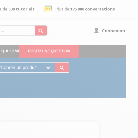
s de
530 tutoriels
Plus de
175 000 conversations
Connexion
QUI SOMMES-NOUS
POSER UNE QUESTION
ctionner un produit