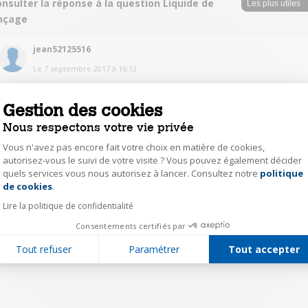
nsulter la réponse à la question Liquide de
inçage
jean52125516
Le
7 septembre 2017
à
16:13
j'ai aussi essayer de faire ce réglage en suivant la notice, mais cela n'a pas
fonctionné.
Gestion des cookies
Nous respectons votre vie privée
0
Répondre
Vous n'avez pas encore fait votre choix en matière de cookies,
autorisez-vous le suivi de votre visite ? Vous pouvez également décider
quels services vous nous autorisez à lancer. Consultez notre
politique
Axeptio consent
1
de cookies
.
Lire la politique de confidentialité
Consentements certifiés par
Tout refuser
Paramétrer
Tout accepter