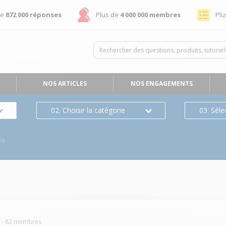
de
872 000 réponses
Plus de
4 000 000 membres
Plu
NOS ARTICLES
NOS ENGAGEMENTS
02. Choisir la catégorie
03. Séle
es
L
-
82
membres