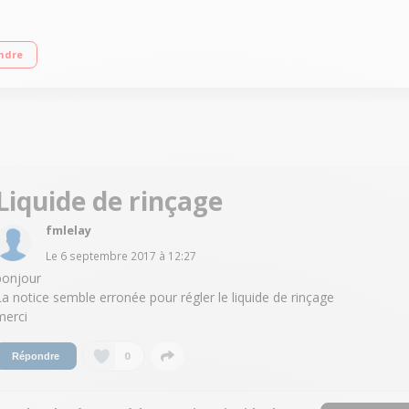
 d'eau 9,5 L /cycle Départ différé 1h à 24h / affichage du temps restant Pr
ndre
Liquide de rinçage
fmlelay
Le
6 septembre 2017
à
12:27
bonjour
La notice semble erronée pour régler le liquide de rinçage
merci
0
Répondre