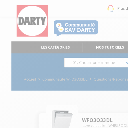
Plus 
LES CATÉGORIES
NOS TUTORIELS
01. Choisir une marque
Accueil
Communauté WFO3O33DL
Questions/Répons
WFO3O33DL
Lave vaisselle
WHIRLPOO