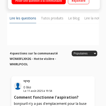
Rejoindre
Poser une question à la communauté
Eclairage Led 2x3 Watts
Lire les questions
Tutos produits
Le blog
Lire la notice
4 questions sur la communauté
WCN65FLXH2G - Hotte visière -
WHIRLPOOL
vyvy
0
like
Le
11 août 2025
à
19:54
Comment fonctionne l'aspiration?
bonjourIl n'y a pas d'emplacement pour la buse