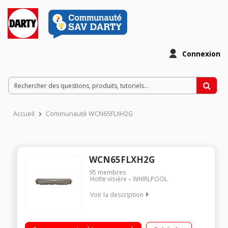
Connexion
Accueil
Communauté WCN65FLXH2G
WCN65FLXH2G
95
membres
Hotte visière
WHIRLPOOL
Voir la description
Hotte visière 60 cm - Classe D Débit d'air maximum 270 m3/h
Puissance acoustique 71 dB Contrôle mécanique par Slider -