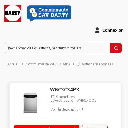
Connexion
Accueil
Communauté WBC3C34PX
Questions/Réponses
WBC3C34PX
4719
membres
Lave vaisselle
WHIRLPOOL
Voir la description
Largeur 60 cm (14 couverts) - 44dB - Classe énergétique D
Consommation d'eau 9.5 L/cycle Départ différé de 1 h à 24