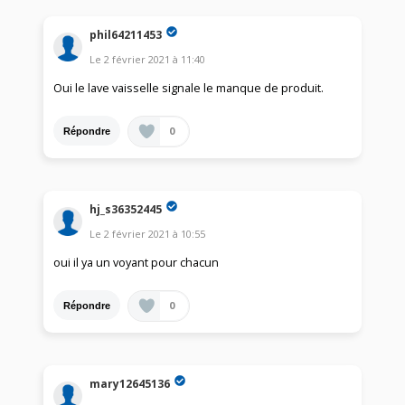
phil64211453
Le
2 février 2021
à
11:40
Oui le lave vaisselle signale le manque de produit.
0
Répondre
hj_s36352445
Le
2 février 2021
à
10:55
oui il ya un voyant pour chacun
0
Répondre
mary12645136