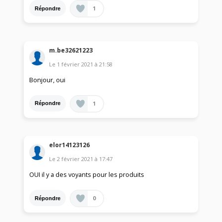
1
Répondre
m.be32621223
Le
1 février 2021
à
21:58
Bonjour, oui
1
Répondre
elor14123126
Le
2 février 2021
à
17:47
OUI il y a des voyants pour les produits
0
Répondre