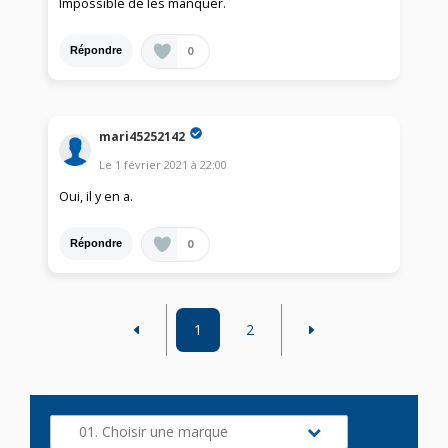
Impossible de les manquer.
0
Répondre
mari45252142
Le
1 février 2021
à
22:00
Oui, il y en a.
0
Répondre
1
2
01. Choisir une marque