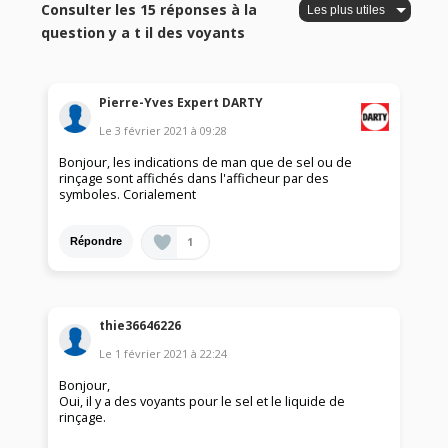
Consulter les 15 réponses à la
question y a t il des voyants
Pierre-Yves Expert DARTY
Le
3 février 2021
à
09:28
Bonjour, les indications de man que de sel ou de
rinçage sont affichés dans l'afficheur par des
symboles. Corialement
1
Répondre
thie36646226
Le
1 février 2021
à
22:24
Bonjour,
Oui, il y a des voyants pour le sel et le liquide de
rinçage.