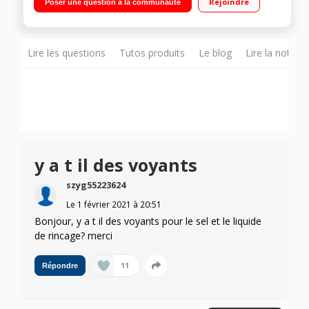
Rejoindre
Poser une question à la communauté
heures Programme 6ème Sens - Option PowerClean Pro -
Système Natural Dry - Programme Silence 43 dB
Lire les questions
Tutos produits
Le blog
Lire la notice
y a t il des voyants
szyg55223624
Le
1 février 2021
à
20:51
Bonjour, y a t il des voyants pour le sel et le liquide
de rincage? merci
11
Répondre