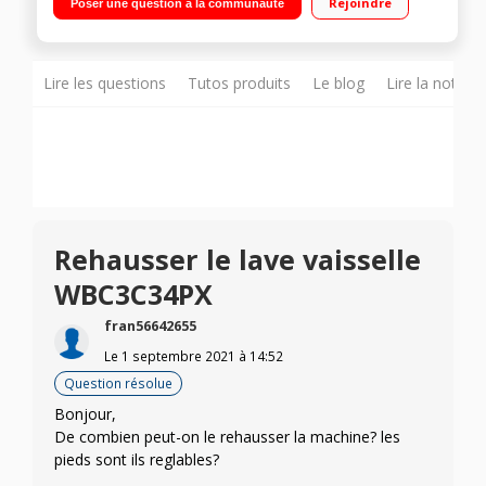
Rejoindre
Poser une question à la communauté
heures Programme 6ème Sens - Option PowerClean Pro -
Système Natural Dry - Programme Silence 43 dB
Lire les questions
Tutos produits
Le blog
Lire la notice
Rehausser le lave vaisselle
WBC3C34PX
fran56642655
Le
1 septembre 2021
à
14:52
Question résolue
Bonjour,
De combien peut-on le rehausser la machine? les
pieds sont ils reglables?