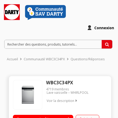
Connexion
Accueil
Communauté WBC3C34PX
Questions/Réponses
WBC3C34PX
4719
membres
Lave vaisselle
WHIRLPOOL
Voir la description
Largeur 60 cm (14 couverts) - 44dB - Classe énergétique D
Consommation d'eau 9.5 L/cycle Départ différé de 1 h à 24