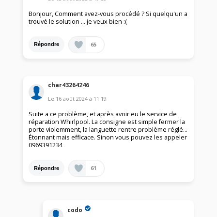
Bonjour, Comment avez-vous procédé ? Si quelqu'un a
trouvé le solution ... je veux bien :(
65
Répondre
char43264246
Le
16 août 2024
à
11:19
Suite a ce problème, et après avoir eu le service de
réparation Whirlpool. La consigne est simple fermer la
porte violemment, la languette rentre problème réglé...
Étonnant mais efficace. Sinon vous pouvez les appeler
0969391234
61
Répondre
codo