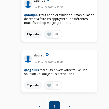
Zgallus
Le
12 août 2022
à
20:33
@doujab
Il faut appeler Whirlpool : manipulation
de reset à faire en appuyant sur différentes
touchés et hop magie ça rentre .
81
Répondre
doujab
Le
12 août 2022
à
19:47
@Zgallus
Moi aussi ! Avez-vous trouvé une
solution ? si oui je suis preneuse !
26
Répondre
1