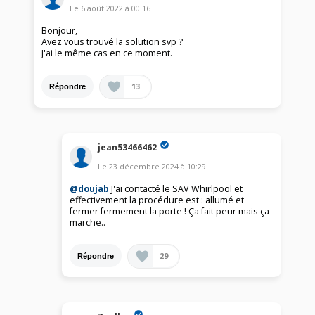
Le
6 août 2022
à
00:16
Bonjour,
Avez vous trouvé la solution svp ?
J'ai le même cas en ce moment.
13
Répondre
jean53466462
Le
23 décembre 2024
à
10:29
@doujab
J'ai contacté le SAV Whirlpool et
effectivement la procédure est : allumé et
fermer fermement la porte ! Ça fait peur mais ça
marche..
29
Répondre