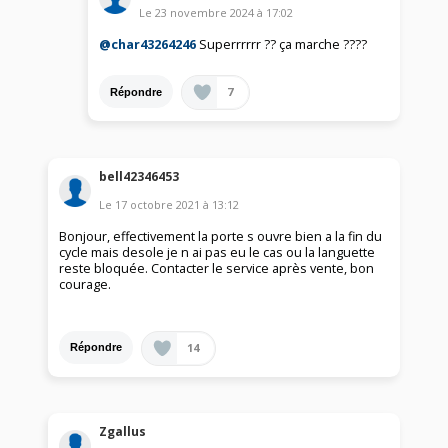
Le
23 novembre 2024
à
17:02
@char43264246
Superrrrrr ?? ça marche ????
7
Répondre
bell42346453
Le
17 octobre 2021
à
13:12
Bonjour, effectivement la porte s ouvre bien a la fin du
cycle mais desole je n ai pas eu le cas ou la languette
reste bloquée. Contacter le service après vente, bon
courage.
14
Répondre
Zgallus