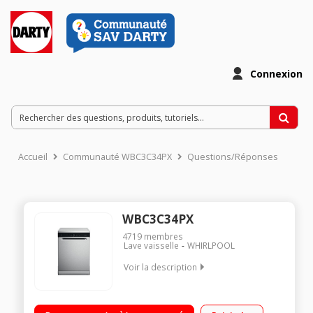
Connexion
Accueil
Communauté WBC3C34PX
Questions/Réponses
WBC3C34PX
4719
membres
Lave vaisselle
WHIRLPOOL
Voir la description
Largeur 60 cm (14 couverts) - 44dB - Classe énergétique D
Consommation d'eau 9.5 L/cycle Départ différé de 1 h à 24