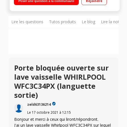
Rejoindre
Poser une question à la communauté
heures Programme 6ème Sens - Option PowerClean Pro -
Système Natural Dry - Programme Silence 43 dB
Lire les questions
Tutos produits
Le blog
Lire la notice
Porte bloquée ouverte sur
lave vaisselle WHIRLPOOL
WFC3C34PX (languette
sortie)
zeld63136214
Le
17 octobre 2021
à
12:15
Bonjour et merci à ceux qui liront/répondront.
J'ai un lave vaisselle Whirlpool WFC3C34PX sur lequel