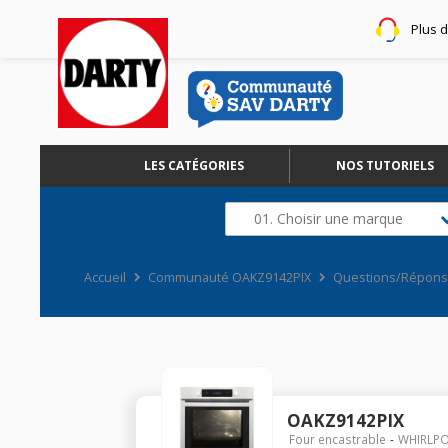
Plus 
LES CATÉGORIES
NOS TUTORIELS
01. Choisir une marque
Accueil
Communauté OAKZ9142PIX
Questions/Répon
OAKZ9142PIX
Four encastrable
WHIRLP