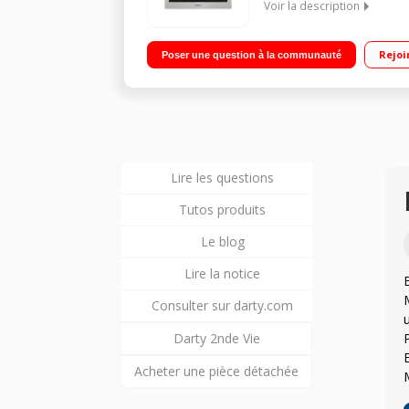
Voir la description
Encastrable - Multifonction - Chaleur tournante p
Rejoi
Poser une question à la communauté
Capacité 73 litres - Rail télescopique sur 1 niveau
Lire les questions
Tutos produits
Le blog
Lire la notice
Consulter sur darty.com
Darty 2nde Vie
Acheter une pièce détachée