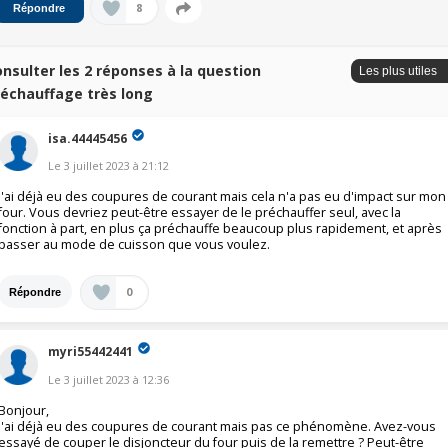
8
Répondre
nsulter les 2 réponses à la question
réchauffage très long
isa.44445456
Le
3 juillet 2023
à
21:12
J'ai déjà eu des coupures de courant mais cela n'a pas eu d'impact sur mon
four. Vous devriez peut-être essayer de le préchauffer seul, avec la
fonction à part, en plus ça préchauffe beaucoup plus rapidement, et après
passer au mode de cuisson que vous voulez.
0
Répondre
myri55442441
Le
3 juillet 2023
à
12:36
Bonjour,
J'ai déjà eu des coupures de courant mais pas ce phénomène. Avez-vous
essayé de couper le disjoncteur du four puis de la remettre ? Peut-être