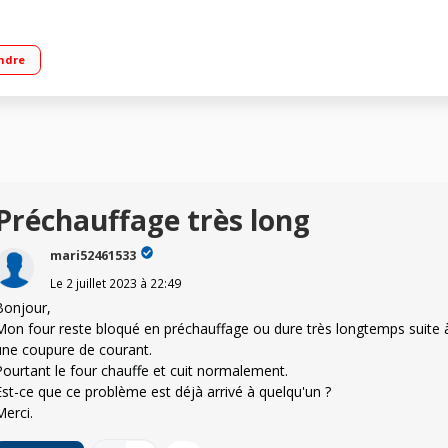
ulsée - cuisson sur 3 niveaux 5 modes de cuisson dont décongélation/surgelé 
ndre
Préchauffage très long
mari52461533
Le
2 juillet 2023
à
22:49
Bonjour,
Mon four reste bloqué en préchauffage ou dure très longtemps suite 
une coupure de courant.
Pourtant le four chauffe et cuit normalement.
Est-ce que ce problème est déjà arrivé à quelqu'un ?
Merci.