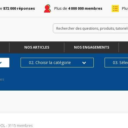
de
872 000 réponses
Plus de
4 000 000 membres
Plu
NOS ARTICLES
NOS ENGAGEMENTS
02. Choisir la catégorie
03. Séle
ses
OOL
-
3115
membres